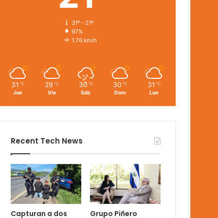
31º - 21º
97%
1.76 km/h
31
29
30
30
31
℃
℃
℃
℃
℃
Jue
Vie
Sáb
Dom
Lun
Recent Tech News
Capturan a dos
Grupo Piñero