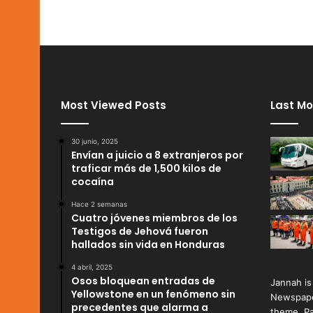
Most Viewed Posts
Last Mo
30 junio, 2025
Envían a juicio a 8 extranjeros por
traficar más de 1,500 kilos de
cocaína
Hace 2 semanas
Cuatro jóvenes miembros de los
Testigos de Jehová fueron
hallados sin vida en Honduras
4 abril, 2025
Osos bloquean entradas de
Jannah is
Yellowstone en un fenómeno sin
Newspape
precedentes que alarma a
theme. Pa