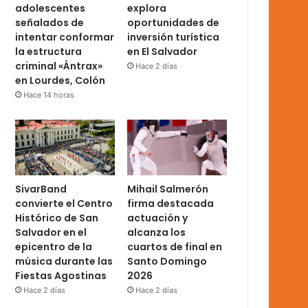
adolescentes
explora
señalados de
oportunidades de
intentar conformar
inversión turística
la estructura
en El Salvador
criminal «Ántrax»
Hace 2 días
en Lourdes, Colón
Hace 14 horas
SivarBand
Mihail Salmerón
convierte el Centro
firma destacada
Histórico de San
actuación y
Salvador en el
alcanza los
epicentro de la
cuartos de final en
música durante las
Santo Domingo
Fiestas Agostinas
2026
Hace 2 días
Hace 2 días