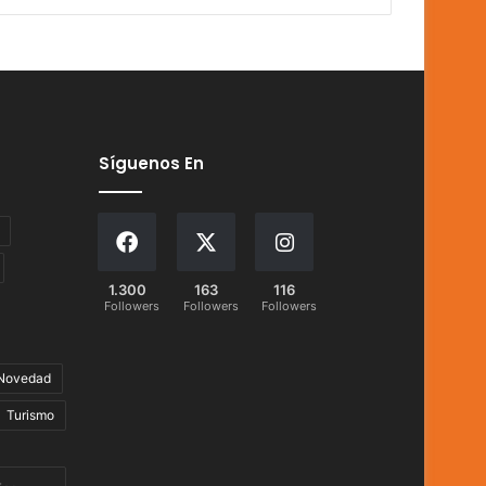
Síguenos En
1.300
163
116
Followers
Followers
Followers
Novedad
Turismo