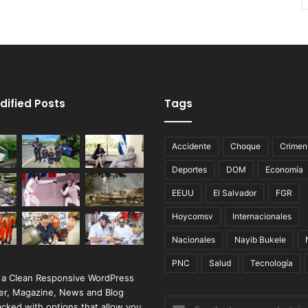
dified Posts
Tags
Accidente
Choque
Crimen
Deportes
DOM
Economía
EEUU
El Salvador
FGR
Hoycomsv
Internacionales
Nacionales
Nayib Bukele
PNC
Salud
Tecnología
 a Clean Responsive WordPress
r, Magazine, News and Blog
Escribe
cked with options that allow you