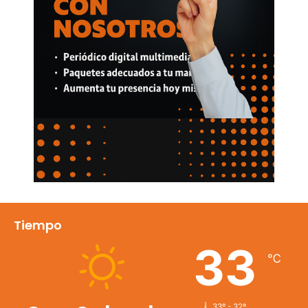
Tiempo
33
℃
33º - 32º