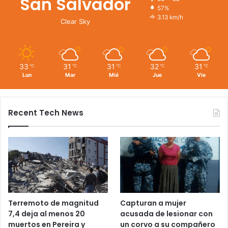
San Salvador
57%
3.13 km/h
Clear Sky
33
31
31
32
31
℃
℃
℃
℃
℃
Lun
Mar
Mié
Jue
Vie
Recent Tech News
Terremoto de magnitud
Capturan a mujer
7,4 deja al menos 20
acusada de lesionar con
muertos en Pereira y
un corvo a su compañero