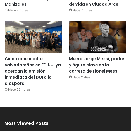
Manizales
de vida en Ciudad Arce
Hace 4 horas
Hace 7 horas
Cinco consulados
Muere Jorge Messi, padre
salvadoreños en EE. UU. ya
y figura clave en la
acercan la emisión
carrera de Lionel Messi
inmediata del DUI a la
Hace 2 días
diáspora
Hace 23 horas
Most Viewed Posts