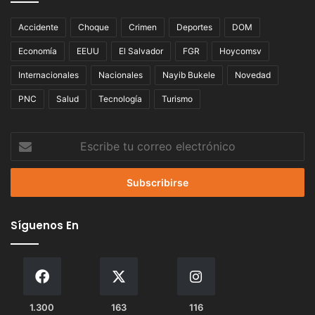
Accidente
Choque
Crimen
Deportes
DOM
Economía
EEUU
El Salvador
FGR
Hoycomsv
Internacionales
Nacionales
Nayib Bukele
Novedad
PNC
Salud
Tecnología
Turismo
Escribe
tu
correo
electrónico
Síguenos En
1.300
163
116