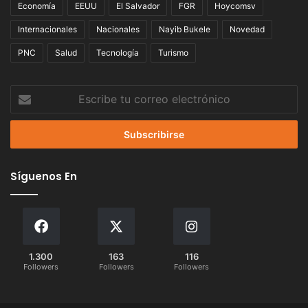
Economía
EEUU
El Salvador
FGR
Hoycomsv
Internacionales
Nacionales
Nayib Bukele
Novedad
PNC
Salud
Tecnología
Turismo
Escribe
tu
correo
electrónico
Síguenos En
1.300
163
116
Followers
Followers
Followers