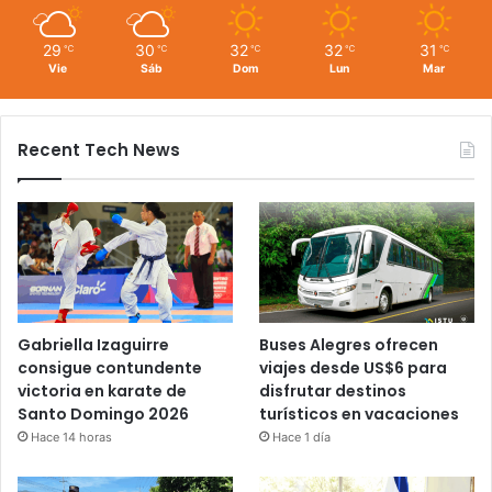
29
30
32
32
31
℃
℃
℃
℃
℃
Vie
Sáb
Dom
Lun
Mar
Recent Tech News
Gabriella Izaguirre
Buses Alegres ofrecen
consigue contundente
viajes desde US$6 para
victoria en karate de
disfrutar destinos
Santo Domingo 2026
turísticos en vacaciones
Hace 14 horas
Hace 1 día