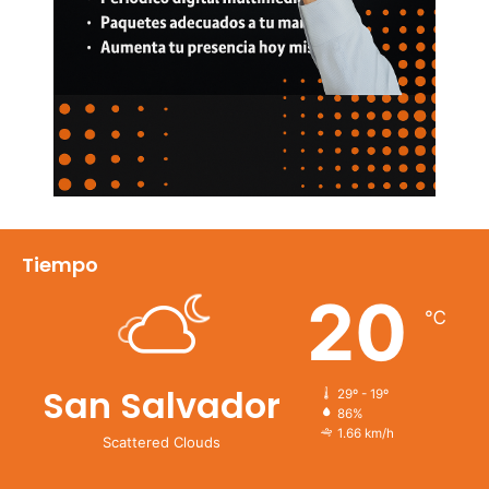
Tiempo
20
℃
San Salvador
29º - 19º
86%
1.66 km/h
Scattered Clouds