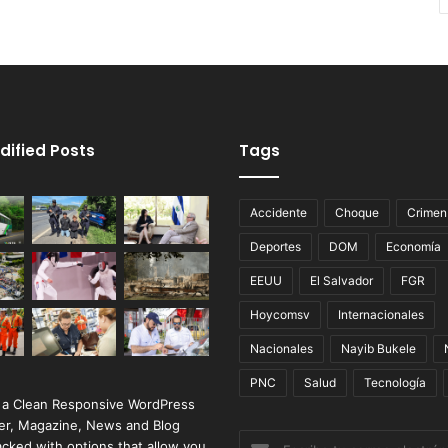
dified Posts
Tags
Accidente
Choque
Crimen
Deportes
DOM
Economía
EEUU
El Salvador
FGR
Hoycomsv
Internacionales
Nacionales
Nayib Bukele
PNC
Salud
Tecnología
 a Clean Responsive WordPress
r, Magazine, News and Blog
Escribe
cked with options that allow you