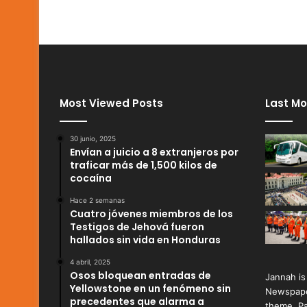
Most Viewed Posts
Last Mo
30 junio, 2025
Envían a juicio a 8 extranjeros por
traficar más de 1,500 kilos de
cocaína
Hace 2 semanas
Cuatro jóvenes miembros de los
Testigos de Jehová fueron
hallados sin vida en Honduras
4 abril, 2025
Osos bloquean entradas de
Jannah is
Yellowstone en un fenómeno sin
Newspape
precedentes que alarma a
theme. Pa