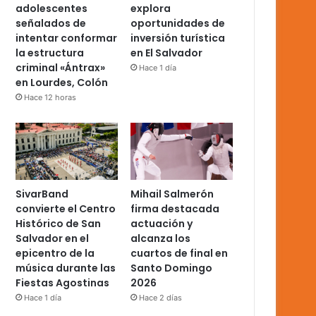
adolescentes
explora
señalados de
oportunidades de
intentar conformar
inversión turística
la estructura
en El Salvador
criminal «Ántrax»
Hace 1 día
en Lourdes, Colón
Hace 12 horas
SivarBand
Mihail Salmerón
convierte el Centro
firma destacada
Histórico de San
actuación y
Salvador en el
alcanza los
epicentro de la
cuartos de final en
música durante las
Santo Domingo
Fiestas Agostinas
2026
Hace 1 día
Hace 2 días