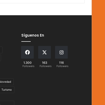
Síguenos En
1.300
163
116
Followers
Followers
Followers
Novedad
Turismo