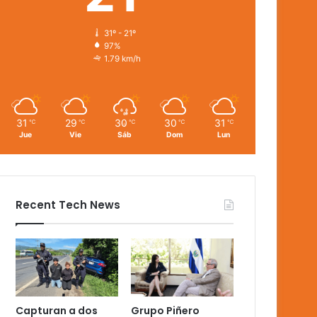
31º - 21º
97%
1.79 km/h
31
29
30
30
31
℃
℃
℃
℃
℃
Jue
Vie
Sáb
Dom
Lun
Recent Tech News
Capturan a dos
Grupo Piñero