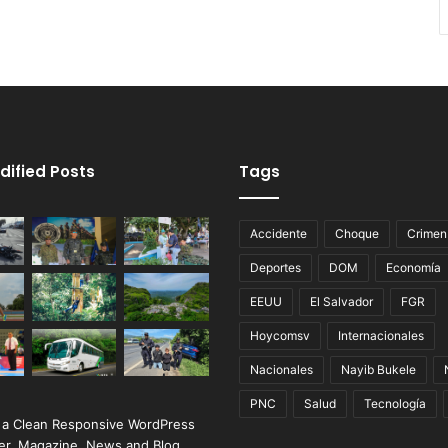
dified Posts
Tags
Accidente
Choque
Crimen
Deportes
DOM
Economía
EEUU
El Salvador
FGR
Hoycomsv
Internacionales
Nacionales
Nayib Bukele
PNC
Salud
Tecnología
 a Clean Responsive WordPress
r, Magazine, News and Blog