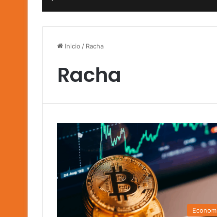
Inicio
/
Racha
Racha
Econom