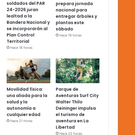
soldados del PAR
prepara jornada
24-2026 juran
nacional para
lealtad a la
entregar árboles y
Bandera Nacional y
plantas este
se incorporarán al
sábado
Plan Control
Hace 19 horas
Territorial
Hace 18 horas
Movilidad física:
Parque de
una aliada para la
Aventuras Surf City
salud y la
Walter Thilo
autonomía a
Deininger impulsa
cualquier edad
el turismo de
aventura en La
Hace 21 horas
Libertad
Hace 22 horas