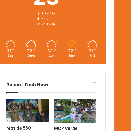
31º - 23º
72%
2.5 km/h
31
32
33
32
31
℃
℃
℃
℃
℃
Sáb
Dom
Lun
Mar
Mié
Recent Tech News
Más de 580
MOP Verde