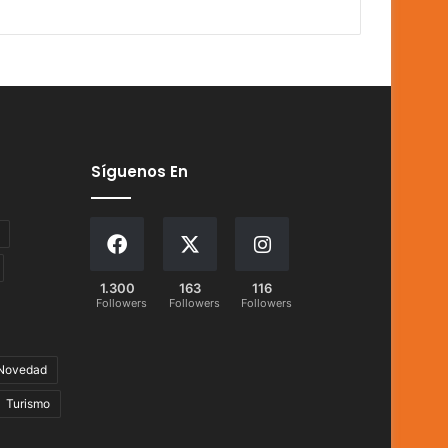
Síguenos En
1.300
163
116
Followers
Followers
Followers
Novedad
Turismo