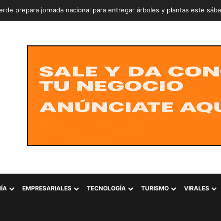
rde prepara jornada nacional para entregar árboles y plantas este sáb
ÍA
EMPRESARIALES
TECNOLOGÍA
TURISMO
VIRALES