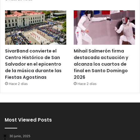
SivarBand convierte el
Mihail Salmerón firma
Centro Histórico de San
destacada actuación y
Salvador en el epicentro
alcanza los cuartos de
de la música durante las
final en Santo Domingo
Fiestas Agostinas
2026
Hace 2 días
Hace 2 días
Most Viewed Posts
30 junio, 2025