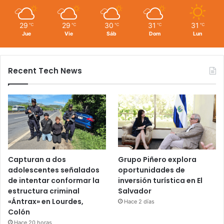
29
29
30
31
31
℃
℃
℃
℃
℃
Jue
Vie
Sáb
Dom
Lun
Recent Tech News
Capturan a dos
Grupo Piñero explora
adolescentes señalados
oportunidades de
de intentar conformar la
inversión turística en El
estructura criminal
Salvador
«Ántrax» en Lourdes,
Hace 2 días
Colón
Hace 20 horas