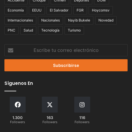
Accidente
Choque
Crimen
Deportes
DOM
Economía
EEUU
El Salvador
FGR
Hoycomsv
Internacionales
Nacionales
Nayib Bukele
Novedad
PNC
Salud
Tecnología
Turismo
Escribe
tu
correo
electrónico
Síguenos En
1.300
163
116
Followers
Followers
Followers