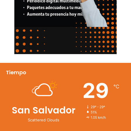
Tiempo
29
℃
San Salvador
29º - 29º
51%
1.05 km/h
Scattered Clouds