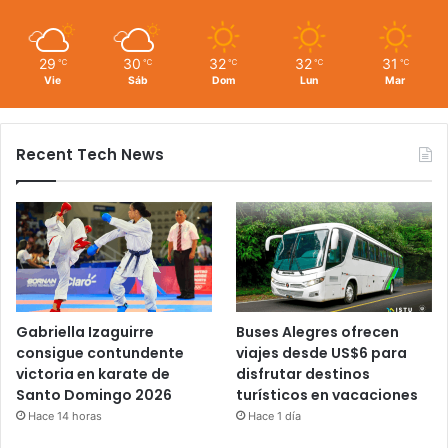
29
30
32
32
31
℃
℃
℃
℃
℃
Vie
Sáb
Dom
Lun
Mar
Recent Tech News
Gabriella Izaguirre
Buses Alegres ofrecen
consigue contundente
viajes desde US$6 para
victoria en karate de
disfrutar destinos
Santo Domingo 2026
turísticos en vacaciones
Hace 14 horas
Hace 1 día