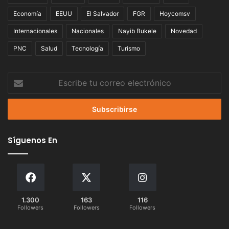
Economía
EEUU
El Salvador
FGR
Hoycomsv
Internacionales
Nacionales
Nayib Bukele
Novedad
PNC
Salud
Tecnología
Turismo
Escribe
tu
correo
electrónico
Síguenos En
1.300
163
116
Followers
Followers
Followers