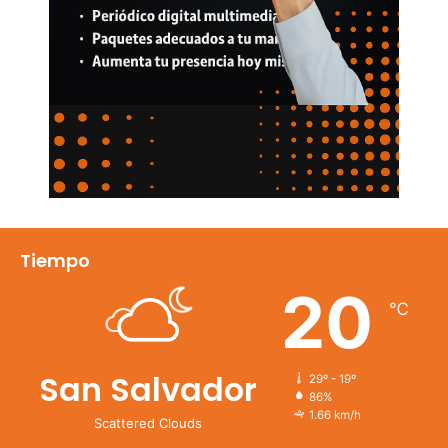
Tiempo
20
℃
San Salvador
29º - 19º
86%
1.66 km/h
Scattered Clouds