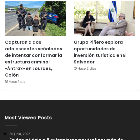
Capturan a dos
Grupo Piñero explora
adolescentes señalados
oportunidades de
de intentar conformar la
inversión turística en El
estructura criminal
Salvador
«Ántrax» en Lourdes,
Hace 2 días
Colón
Hace 1 día
Most Viewed Posts
30 junio, 2025
Envían a juicio a 8 extranjeros por traficar más de