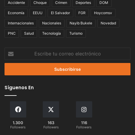
Accidente
Choque
Crimen
Deportes
DOM
Economía
EEUU
El Salvador
FGR
Hoycomsv
Internacionales
Nacionales
Nayib Bukele
Novedad
PNC
Salud
Tecnología
Turismo
Escribe
tu
correo
electrónico
Síguenos En
1.300
163
116
Followers
Followers
Followers