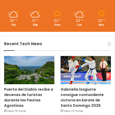
30
31
32
32
32
℃
℃
℃
℃
℃
Vie
Sáb
Dom
Lun
Mar
Recent Tech News
Puerta del Diablo recibe a
Gabriella Izaguirre
decenas de turistas
consigue contundente
durante las Fiestas
victoria en karate de
Agostinas
Santo Domingo 2026
Hace 19 horas
Hace 22 horas