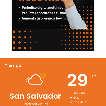
Tiempo
29
℃
San Salvador
30º - 29º
64%
2.68 km/h
Scattered Clouds