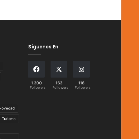
Síguenos En
1.300
163
116
Followers
Followers
Followers
Novedad
Turismo