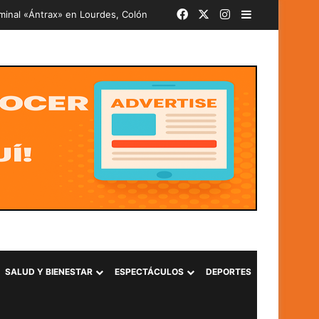
Facebook
X
Instagram
Barra lateral
iminal «Ántrax» en Lourdes, Colón
SALUD Y BIENESTAR
ESPECTÁCULOS
DEPORTES