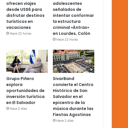
ofrecen viajes
adolescentes
desde US$6 para
señalados de
disfrutar destinos
intentar conformar
turísticos en
la estructura
vacaciones
criminal «Ántrax»
en Lourdes, Colón
Hace 22 horas
Hace 22 horas
Grupo Piñero
SivarBand
explora
convierte el Centro
oportunidades de
Histórico de San
inversión turística
Salvador en el
en El Salvador
epicentro de la
música durante las
Hace 2 días
Fiestas Agostinas
Hace 2 días