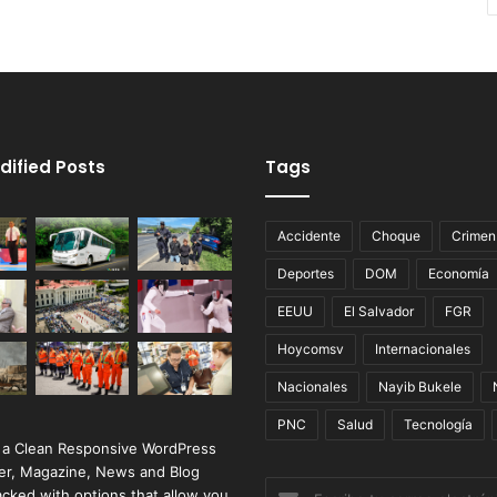
dified Posts
Tags
Accidente
Choque
Crimen
Deportes
DOM
Economía
EEUU
El Salvador
FGR
Hoycomsv
Internacionales
Nacionales
Nayib Bukele
PNC
Salud
Tecnología
 a Clean Responsive WordPress
r, Magazine, News and Blog
Escribe
cked with options that allow you