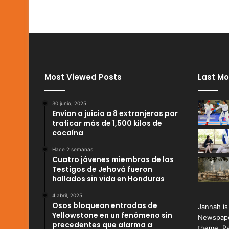
Most Viewed Posts
Last Mo
30 junio, 2025
Envían a juicio a 8 extranjeros por
traficar más de 1,500 kilos de
cocaína
Hace 2 semanas
Cuatro jóvenes miembros de los
Testigos de Jehová fueron
hallados sin vida en Honduras
4 abril, 2025
Osos bloquean entradas de
Jannah is
Yellowstone en un fenómeno sin
Newspape
precedentes que alarma a
theme. Pa