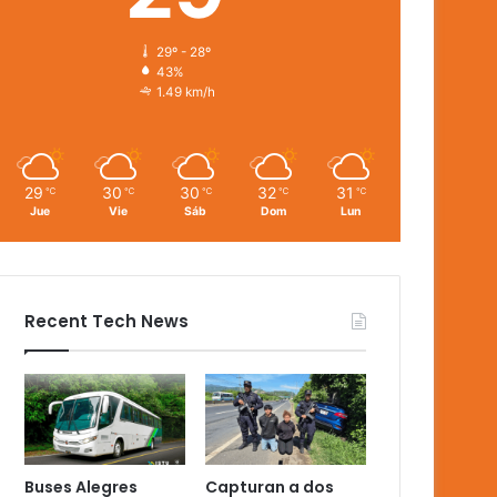
29º - 28º
43%
1.49 km/h
29
30
30
32
31
℃
℃
℃
℃
℃
Jue
Vie
Sáb
Dom
Lun
Recent Tech News
Buses Alegres
Capturan a dos