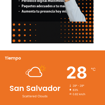
Tiempo
28
℃
San Salvador
28º - 28º
83%
0.82 km/h
Scattered Clouds