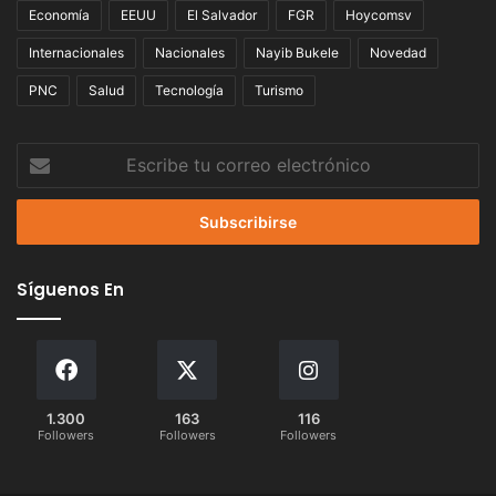
Economía
EEUU
El Salvador
FGR
Hoycomsv
Internacionales
Nacionales
Nayib Bukele
Novedad
PNC
Salud
Tecnología
Turismo
Escribe
tu
correo
electrónico
Síguenos En
1.300
163
116
Followers
Followers
Followers