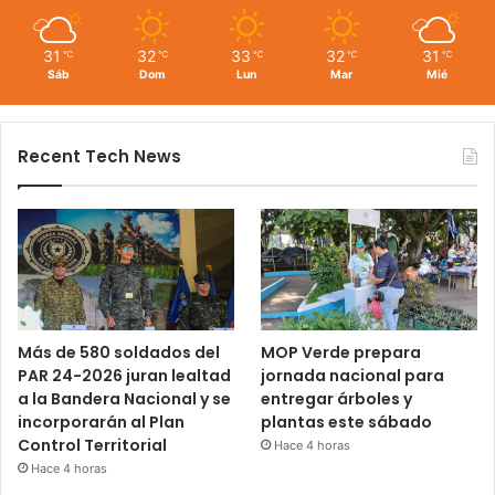
31
32
33
32
31
℃
℃
℃
℃
℃
Sáb
Dom
Lun
Mar
Mié
Recent Tech News
Más de 580 soldados del
MOP Verde prepara
PAR 24-2026 juran lealtad
jornada nacional para
a la Bandera Nacional y se
entregar árboles y
incorporarán al Plan
plantas este sábado
Control Territorial
Hace 4 horas
Hace 4 horas