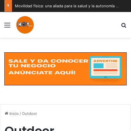
Movilidad física: una aliada para la salud y la autonomía a cualquier edad
Menú
B
Inicio
/
Outdoor
Outdoor