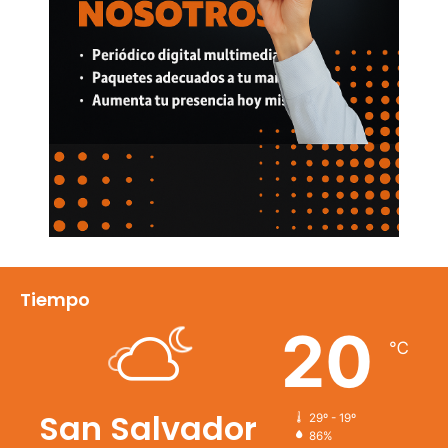
Tiempo
20
℃
San Salvador
29º - 19º
86%