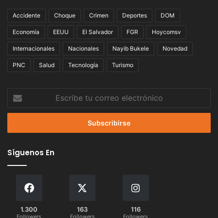
Accidente
Choque
Crimen
Deportes
DOM
Economía
EEUU
El Salvador
FGR
Hoycomsv
Internacionales
Nacionales
Nayib Bukele
Novedad
PNC
Salud
Tecnología
Turismo
Escribe
tu
correo
electrónico
Síguenos En
1.300
163
116
Followers
Followers
Followers