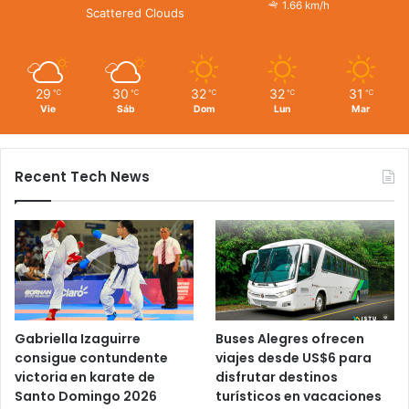
1.66 km/h
Scattered Clouds
29
30
32
32
31
℃
℃
℃
℃
℃
Vie
Sáb
Dom
Lun
Mar
Recent Tech News
Gabriella Izaguirre
Buses Alegres ofrecen
consigue contundente
viajes desde US$6 para
victoria en karate de
disfrutar destinos
Santo Domingo 2026
turísticos en vacaciones