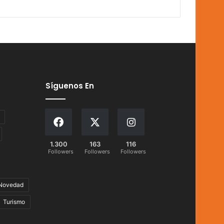
Síguenos En
1.300
163
116
Followers
Followers
Followers
Novedad
Turismo