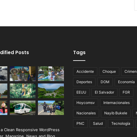
dified Posts
Tags
Accidente
Choque
Crimen
Deportes
DOM
Economía
EEUU
El Salvador
FGR
Hoycomsv
Internacionales
Nacionales
Nayib Bukele
PNC
Salud
Tecnología
 a Clean Responsive WordPress
r, Magazine, News and Blog