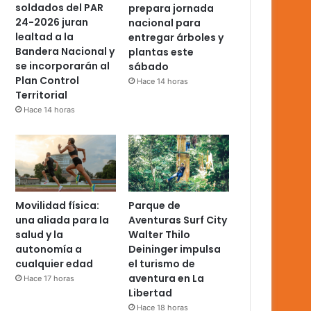
soldados del PAR
prepara jornada
24-2026 juran
nacional para
lealtad a la
entregar árboles y
Bandera Nacional y
plantas este
se incorporarán al
sábado
Plan Control
Hace 14 horas
Territorial
Hace 14 horas
Movilidad física:
Parque de
una aliada para la
Aventuras Surf City
salud y la
Walter Thilo
autonomía a
Deininger impulsa
cualquier edad
el turismo de
aventura en La
Hace 17 horas
Libertad
Hace 18 horas