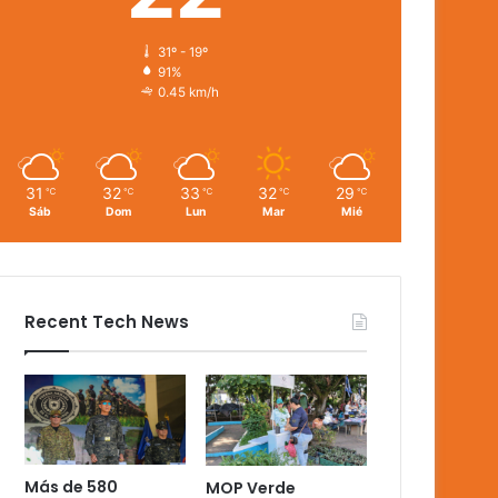
31º - 19º
91%
0.45 km/h
31
32
33
32
29
℃
℃
℃
℃
℃
Sáb
Dom
Lun
Mar
Mié
Recent Tech News
Más de 580
MOP Verde