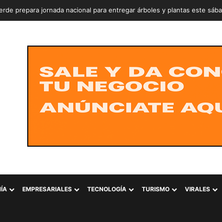
rde prepara jornada nacional para entregar árboles y plantas este sáb
ÍA
EMPRESARIALES
TECNOLOGÍA
TURISMO
VIRALES