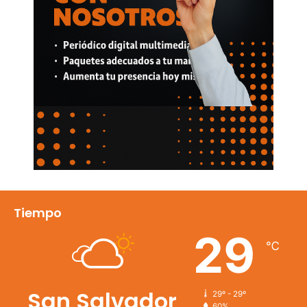
Tiempo
29
℃
San Salvador
29º - 29º
60%