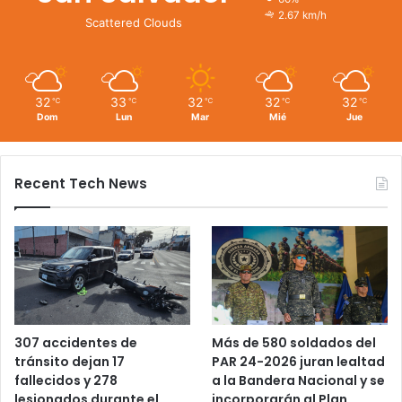
2.67 km/h
Scattered Clouds
32
33
32
32
32
℃
℃
℃
℃
℃
Dom
Lun
Mar
Mié
Jue
Recent Tech News
Más de 580 soldados del
307 accidentes de
PAR 24-2026 juran lealtad
tránsito dejan 17
a la Bandera Nacional y se
fallecidos y 278
incorporarán al Plan
lesionados durante el