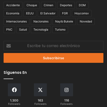
Accidente
Choque
Crimen
Deportes
DOM
Economía
EEUU
El Salvador
FGR
Hoycomsv
Internacionales
Nacionales
Nayib Bukele
Novedad
PNC
Salud
Tecnología
Turismo
Escribe
tu
correo
electrónico
Síguenos En
1.300
163
116
Followers
Followers
Followers