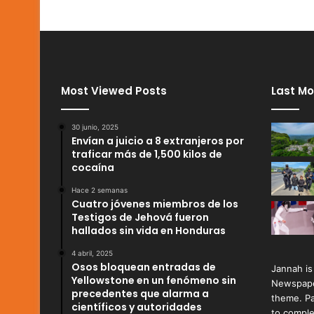
Most Viewed Posts
Last Mo
30 junio, 2025
Envían a juicio a 8 extranjeros por
traficar más de 1,500 kilos de
cocaína
Hace 2 semanas
Cuatro jóvenes miembros de los
Testigos de Jehová fueron
hallados sin vida en Honduras
4 abril, 2025
Osos bloquean entradas de
Jannah is
Yellowstone en un fenómeno sin
Newspape
precedentes que alarma a
theme. Pa
científicos y autoridades
to comple