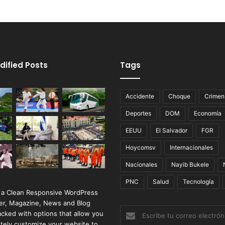
dified Posts
Tags
Accidente
Choque
Crimen
Deportes
DOM
Economía
EEUU
El Salvador
FGR
Hoycomsv
Internacionales
Nacionales
Nayib Bukele
PNC
Salud
Tecnología
 a Clean Responsive WordPress
r, Magazine, News and Blog
Escribe
cked with options that allow you
tu
tely customize your website to