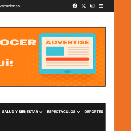
Facebook
X
Instagram
Barra lateral
iminal «Ántrax» en Lourdes, Colón
SALUD Y BIENESTAR
ESPECTÁCULOS
DEPORTES