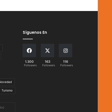
Síguenos En
1.300
163
116
Followers
Followers
Followers
Novedad
Turismo