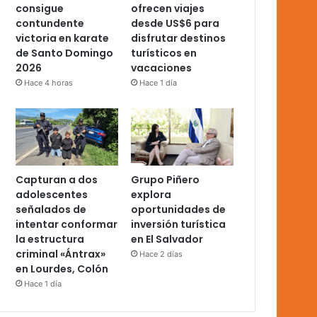
consigue
ofrecen viajes
contundente
desde US$6 para
victoria en karate
disfrutar destinos
de Santo Domingo
turísticos en
2026
vacaciones
Hace 4 horas
Hace 1 día
Capturan a dos
Grupo Piñero
adolescentes
explora
señalados de
oportunidades de
intentar conformar
inversión turística
la estructura
en El Salvador
criminal «Ántrax»
Hace 2 días
en Lourdes, Colón
Hace 1 día