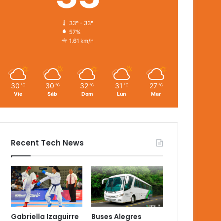
33º - 33º
57%
1.61 km/h
30
30
32
31
27
℃
℃
℃
℃
℃
Vie
Sáb
Dom
Lun
Mar
Recent Tech News
Gabriella Izaguirre
Buses Alegres