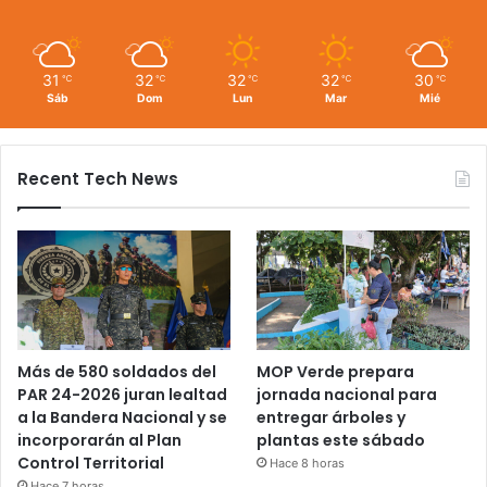
31
32
32
32
30
℃
℃
℃
℃
℃
Sáb
Dom
Lun
Mar
Mié
Recent Tech News
Más de 580 soldados del
MOP Verde prepara
PAR 24-2026 juran lealtad
jornada nacional para
a la Bandera Nacional y se
entregar árboles y
incorporarán al Plan
plantas este sábado
Control Territorial
Hace 8 horas
Hace 7 horas