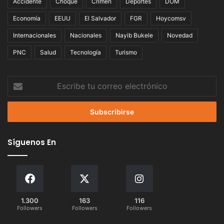
Accidente
Choque
Crimen
Deportes
DOM
Economía
EEUU
El Salvador
FGR
Hoycomsv
Internacionales
Nacionales
Nayib Bukele
Novedad
PNC
Salud
Tecnología
Turismo
Escribe
tu
correo
electrónico
Síguenos En
1.300
163
116
Followers
Followers
Followers