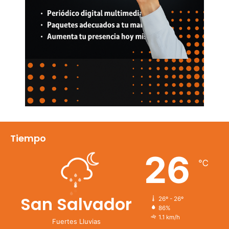
Tiempo
26
℃
San Salvador
26º - 26º
86%
1.1 km/h
Fuertes Lluvias