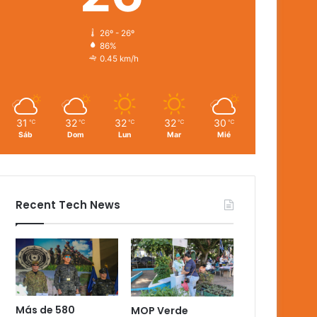
26º - 26º
86%
0.45 km/h
31
32
32
32
30
℃
℃
℃
℃
℃
Sáb
Dom
Lun
Mar
Mié
Recent Tech News
Más de 580
MOP Verde