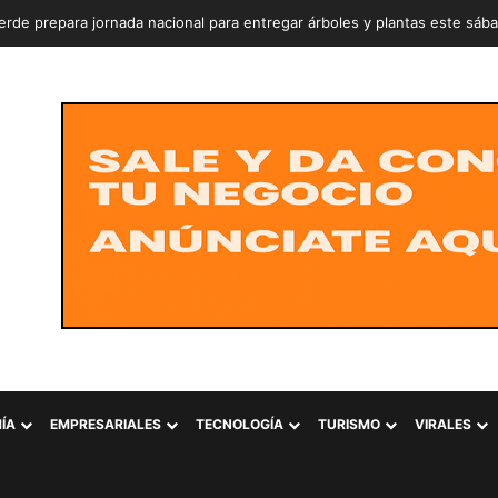
rde prepara jornada nacional para entregar árboles y plantas este sáb
ÍA
EMPRESARIALES
TECNOLOGÍA
TURISMO
VIRALES