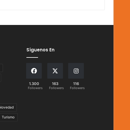
Síguenos En
1.300
163
116
Followers
Followers
Followers
Novedad
Turismo