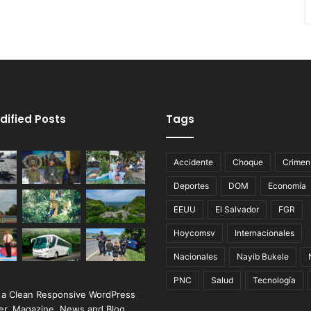
dified Posts
Tags
Accidente
Choque
Crimen
Deportes
DOM
Economía
EEUU
El Salvador
FGR
Hoycomsv
Internacionales
Nacionales
Nayib Bukele
PNC
Salud
Tecnología
 a Clean Responsive WordPress
r, Magazine, News and Blog