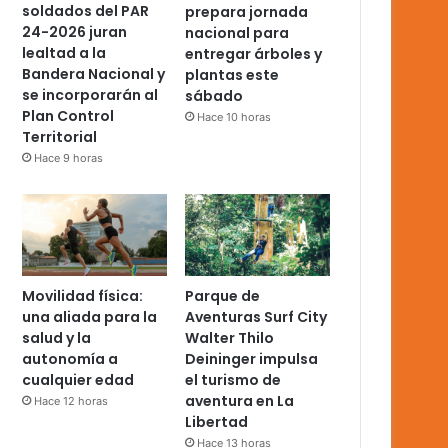
soldados del PAR
prepara jornada
24-2026 juran
nacional para
lealtad a la
entregar árboles y
Bandera Nacional y
plantas este
se incorporarán al
sábado
Plan Control
Hace 10 horas
Territorial
Hace 9 horas
Movilidad física:
Parque de
una aliada para la
Aventuras Surf City
salud y la
Walter Thilo
autonomía a
Deininger impulsa
cualquier edad
el turismo de
aventura en La
Hace 12 horas
Libertad
Hace 13 horas