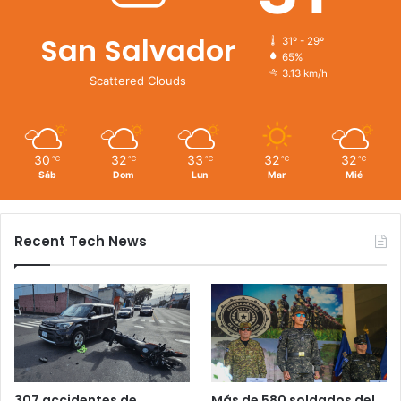
San Salvador
31º - 29º
65%
3.13 km/h
Scattered Clouds
30
32
33
32
32
℃
℃
℃
℃
℃
Sáb
Dom
Lun
Mar
Mié
Recent Tech News
Más de 580 soldados del
307 accidentes de