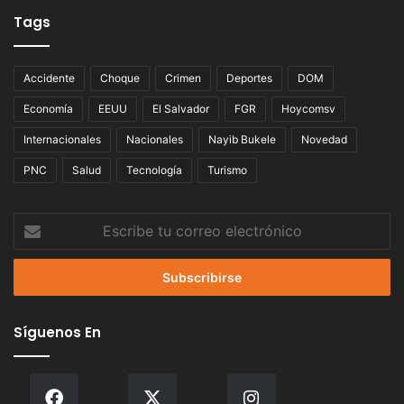
Tags
Accidente
Choque
Crimen
Deportes
DOM
Economía
EEUU
El Salvador
FGR
Hoycomsv
Internacionales
Nacionales
Nayib Bukele
Novedad
PNC
Salud
Tecnología
Turismo
Escribe
tu
correo
electrónico
Síguenos En