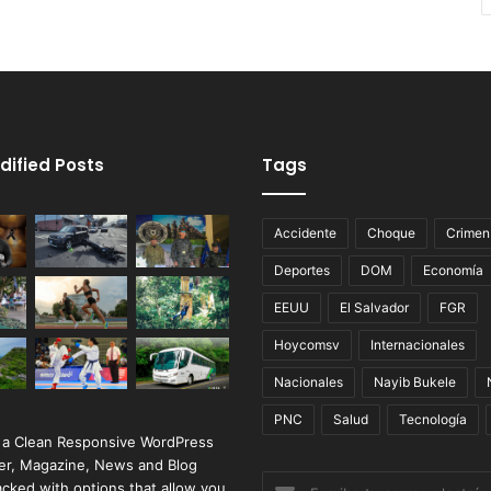
dified Posts
Tags
Accidente
Choque
Crimen
Deportes
DOM
Economía
EEUU
El Salvador
FGR
Hoycomsv
Internacionales
Nacionales
Nayib Bukele
PNC
Salud
Tecnología
 a Clean Responsive WordPress
r, Magazine, News and Blog
Escribe
cked with options that allow you