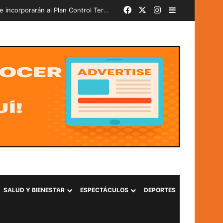
Facebook
X
Instagram
Barra lateral
Más de 580 soldados del PAR 24-2026 juran lealtad a la Bandera Nacional y se incorporarán al Plan Control Territorial
SALUD Y BIENESTAR
ESPECTÁCULOS
DEPORTES