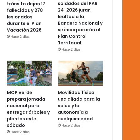
soldados del PAR
tránsito dejan 17
24-2026 juran
fallecidos y 278
lealtad a la
lesionados
Bandera Nacional y
durante el Plan
se incorporarán al
Vacación 2026
Plan Control
Hace 2 días
Territorial
Hace 2 días
MOP Verde
Movilidad física:
prepara jornada
una aliada para la
nacional para
salud y la
entregar árboles y
autonomía a
plantas este
cualquier edad
sábado
Hace 2 días
Hace 2 días