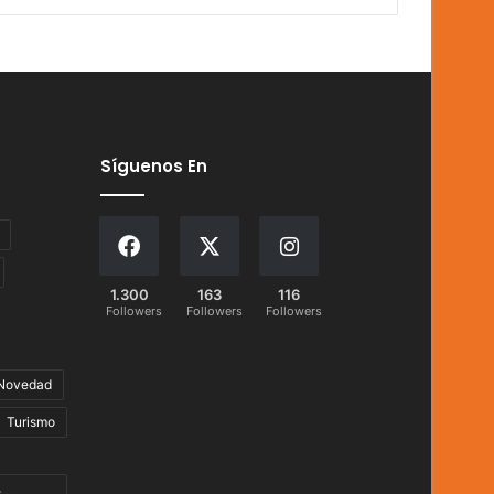
Síguenos En
1.300
163
116
Followers
Followers
Followers
Novedad
Turismo