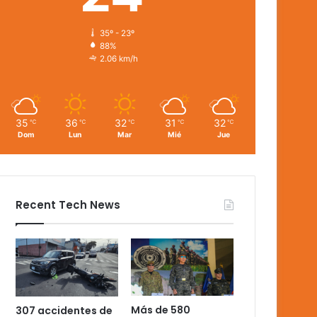
35º - 23º
88%
2.06 km/h
35
36
32
31
32
℃
℃
℃
℃
℃
Dom
Lun
Mar
Mié
Jue
Recent Tech News
Más de 580
307 accidentes de