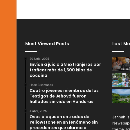
Most Viewed Posts
Last Mo
30 junio, 2025
Envían a juicio a 8 extranjeros por
traficar más de 1,500 kilos de
cocaína
Hace 3 semanas
Cuatro jóvenes miembros de los
Testigos de Jehová fueron
hallados sin vida en Honduras
4 abril, 2025
Osos bloquean entradas de
Jannah is
Yellowstone en un fenómeno sin
Newspape
precedentes que alarma a
theme. Pa