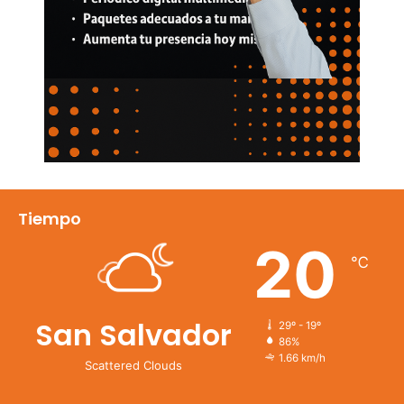
Tiempo
20
℃
San Salvador
29º - 19º
86%
1.66 km/h
Scattered Clouds