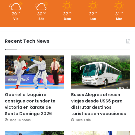
29
30
32
32
31
℃
℃
℃
℃
℃
Vie
Sáb
Dom
Lun
Mar
Recent Tech News
Gabriella Izaguirre
Buses Alegres ofrecen
consigue contundente
viajes desde US$6 para
victoria en karate de
disfrutar destinos
Santo Domingo 2026
turísticos en vacaciones
Hace 14 horas
Hace 1 día