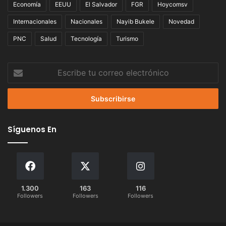
Economía
EEUU
El Salvador
FGR
Hoycomsv
Internacionales
Nacionales
Nayib Bukele
Novedad
PNC
Salud
Tecnología
Turismo
Escribe
tu
correo
electrónico
Síguenos En
1.300
163
116
Followers
Followers
Followers