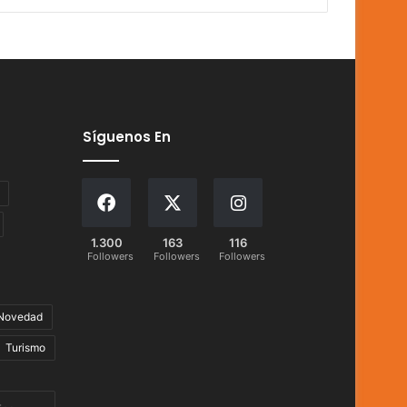
Síguenos En
1.300
163
116
Followers
Followers
Followers
Novedad
Turismo