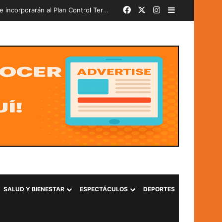
Facebook
X
Instagram
Barra lateral
Más de 580 soldados del PAR 24-2026 juran lealtad a la Bandera Nacional y se incorporarán al Plan Control Territorial
SALUD Y BIENESTAR
ESPECTÁCULOS
DEPORTES