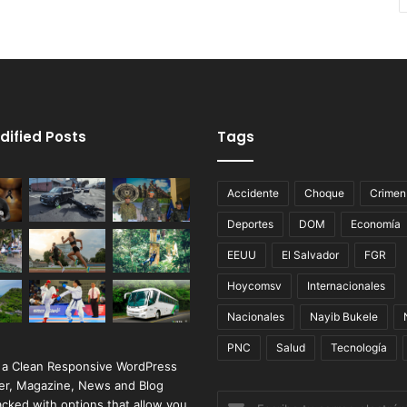
dified Posts
Tags
Accidente
Choque
Crimen
Deportes
DOM
Economía
EEUU
El Salvador
FGR
Hoycomsv
Internacionales
Nacionales
Nayib Bukele
PNC
Salud
Tecnología
 a Clean Responsive WordPress
r, Magazine, News and Blog
Escribe
cked with options that allow you