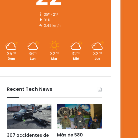
35º - 21º
91%
0.45 km/h
35
36
32
32
32
℃
℃
℃
℃
℃
Dom
Lun
Mar
Mié
Jue
Recent Tech News
Más de 580
307 accidentes de