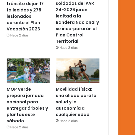
soldados del PAR
tránsito dejan 17
24-2026 juran
fallecidos y 278
lealtad a la
lesionados
Bandera Nacional y
durante el Plan
se incorporarán al
Vacación 2026
Plan Control
Hace 2 días
Territorial
Hace 2 días
MOP Verde
Movilidad física:
prepara jornada
una aliada para la
nacional para
salud y la
entregar árboles y
autonomía a
plantas este
cualquier edad
sábado
Hace 2 días
Hace 2 días