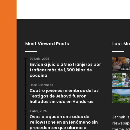
Most Viewed Posts
Last Mo
30 junio, 2025
Envían a juicio a 8 extranjeros por
traficar más de 1,500 kilos de
cocaína
Hace 3 semanas
Cuatro jóvenes miembros de los
Testigos de Jehová fueron
hallados sin vida en Honduras
4 abril, 2025
Osos bloquean entradas de
Jannah is
Yellowstone en un fenómeno sin
Newspape
precedentes que alarma a
theme. Pa