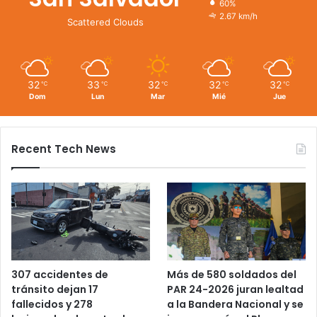
60%
2.67 km/h
Scattered Clouds
32
33
32
32
32
℃
℃
℃
℃
℃
Dom
Lun
Mar
Mié
Jue
Recent Tech News
Más de 580 soldados del
307 accidentes de
PAR 24-2026 juran lealtad
tránsito dejan 17
a la Bandera Nacional y se
fallecidos y 278