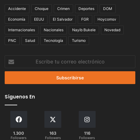
Accidente
Choque
Crimen
Deportes
DOM
Economía
EEUU
El Salvador
FGR
Hoycomsv
Internacionales
Nacionales
Nayib Bukele
Novedad
PNC
Salud
Tecnología
Turismo
Escribe
tu
correo
electrónico
Síguenos En
1.300
163
116
Followers
Followers
Followers