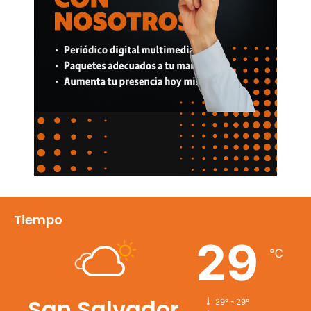
Tiempo
29
℃
San Salvador
29º - 29º