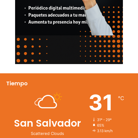
Tiempo
31
℃
San Salvador
31º - 29º
65%
3.13 km/h
Scattered Clouds