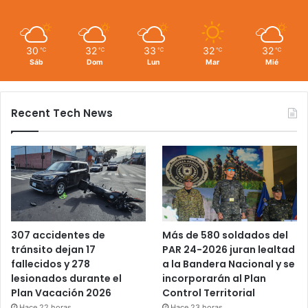
30
32
33
32
32
℃
℃
℃
℃
℃
Sáb
Dom
Lun
Mar
Mié
Recent Tech News
Más de 580 soldados del
307 accidentes de
PAR 24-2026 juran lealtad
tránsito dejan 17
a la Bandera Nacional y se
fallecidos y 278
incorporarán al Plan
lesionados durante el
Control Territorial
Plan Vacación 2026
Hace 23 horas
Hace 22 horas