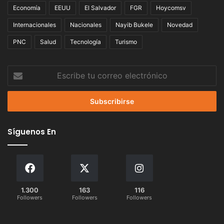
Economía
EEUU
El Salvador
FGR
Hoycomsv
Internacionales
Nacionales
Nayib Bukele
Novedad
PNC
Salud
Tecnología
Turismo
Escribe
tu
correo
electrónico
Síguenos En
1.300
163
116
Followers
Followers
Followers