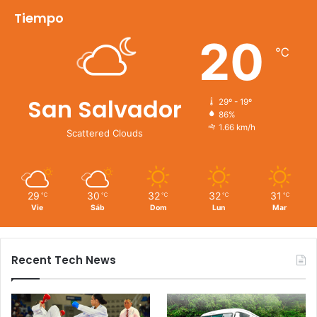
Tiempo
20
℃
San Salvador
29º - 19º
86%
1.66 km/h
Scattered Clouds
29
30
32
32
31
℃
℃
℃
℃
℃
Vie
Sáb
Dom
Lun
Mar
Recent Tech News