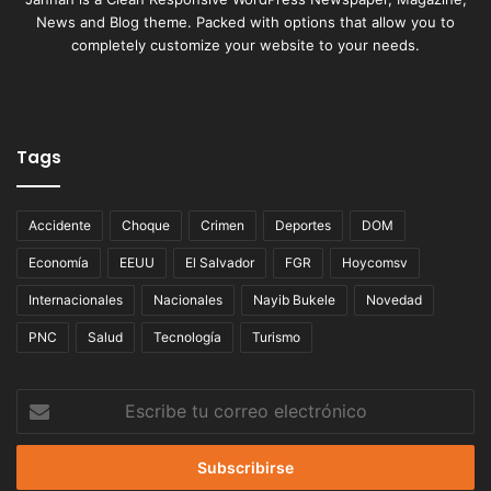
News and Blog theme. Packed with options that allow you to
completely customize your website to your needs.
Tags
Accidente
Choque
Crimen
Deportes
DOM
Economía
EEUU
El Salvador
FGR
Hoycomsv
Internacionales
Nacionales
Nayib Bukele
Novedad
PNC
Salud
Tecnología
Turismo
Escribe
tu
correo
electrónico