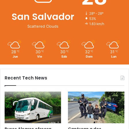
San Salvador
28º - 28º
53%
1.83 km/h
Scattered Clouds
28
30
30
32
31
℃
℃
℃
℃
℃
Jue
Vie
Sáb
Dom
Lun
Recent Tech News
Buses Alegres ofrecen
Capturan a dos