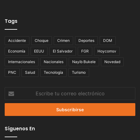
Tags
Accidente
Choque
Crimen
Deportes
DOM
Economía
EEUU
El Salvador
FGR
Hoycomsv
Internacionales
Nacionales
Nayib Bukele
Novedad
PNC
Salud
Tecnología
Turismo
Escribe
tu
correo
electrónico
Síguenos En