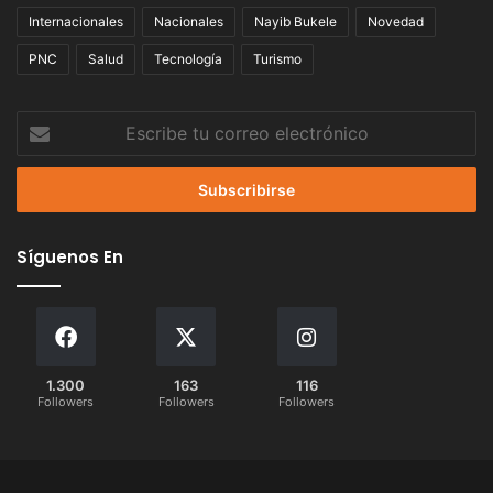
Internacionales
Nacionales
Nayib Bukele
Novedad
PNC
Salud
Tecnología
Turismo
Escribe
tu
correo
electrónico
Síguenos En
1.300
163
116
Followers
Followers
Followers