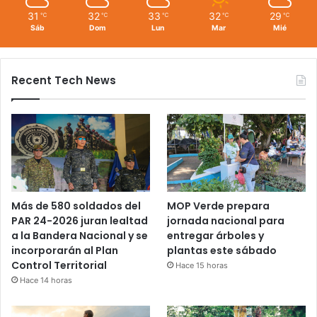
31
32
33
32
29
℃
℃
℃
℃
℃
Sáb
Dom
Lun
Mar
Mié
Recent Tech News
Más de 580 soldados del
MOP Verde prepara
PAR 24-2026 juran lealtad
jornada nacional para
a la Bandera Nacional y se
entregar árboles y
incorporarán al Plan
plantas este sábado
Control Territorial
Hace 15 horas
Hace 14 horas