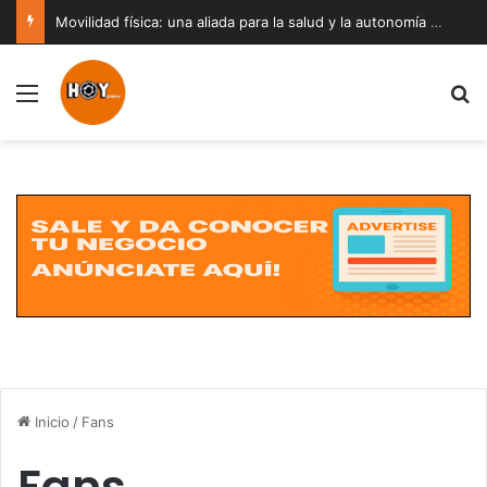
Movilidad física: una aliada para la salud y la autonomía a cualquier edad
Menú
B
Inicio
/
Fans
Fans