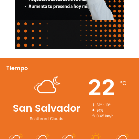
Tiempo
22
℃
San Salvador
31º - 19º
91%
0.45 km/h
Scattered Clouds