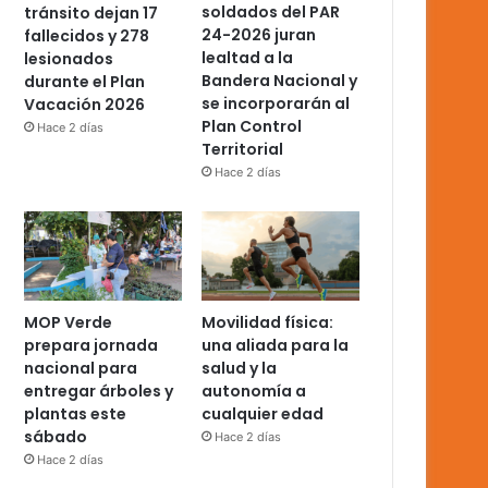
soldados del PAR
tránsito dejan 17
24-2026 juran
fallecidos y 278
lealtad a la
lesionados
Bandera Nacional y
durante el Plan
se incorporarán al
Vacación 2026
Plan Control
Hace 2 días
Territorial
Hace 2 días
MOP Verde
Movilidad física:
prepara jornada
una aliada para la
nacional para
salud y la
entregar árboles y
autonomía a
plantas este
cualquier edad
sábado
Hace 2 días
Hace 2 días