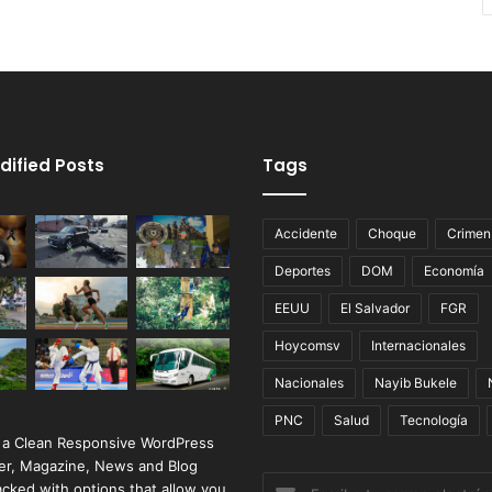
dified Posts
Tags
Accidente
Choque
Crimen
Deportes
DOM
Economía
EEUU
El Salvador
FGR
Hoycomsv
Internacionales
Nacionales
Nayib Bukele
PNC
Salud
Tecnología
 a Clean Responsive WordPress
r, Magazine, News and Blog
Escribe
cked with options that allow you