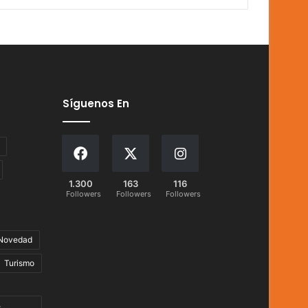
Síguenos En
1.300
163
116
Followers
Followers
Followers
Novedad
Turismo