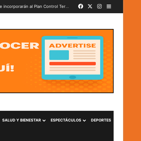
Facebook
X
Instagram
Barra lateral
Más de 580 soldados del PAR 24-2026 juran lealtad a la Bandera Nacional y se incorporarán al Plan Control Territorial
SALUD Y BIENESTAR
ESPECTÁCULOS
DEPORTES