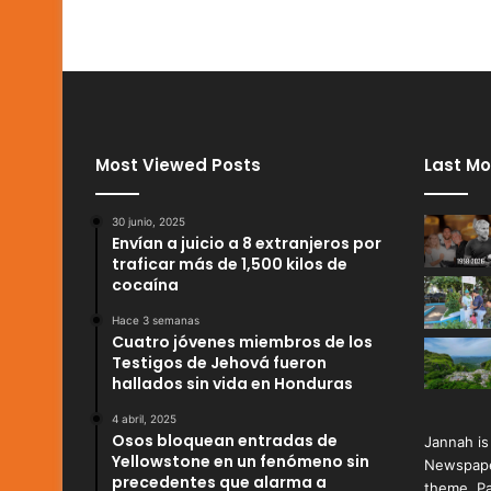
Most Viewed Posts
Last Mo
30 junio, 2025
Envían a juicio a 8 extranjeros por
traficar más de 1,500 kilos de
cocaína
Hace 3 semanas
Cuatro jóvenes miembros de los
Testigos de Jehová fueron
hallados sin vida en Honduras
4 abril, 2025
Osos bloquean entradas de
Jannah is
Yellowstone en un fenómeno sin
Newspape
precedentes que alarma a
theme. Pa