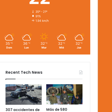
35º - 21º
91%
1.94 km/h
35
36
32
32
32
℃
℃
℃
℃
℃
Dom
Lun
Mar
Mié
Jue
Recent Tech News
Más de 580
307 accidentes de