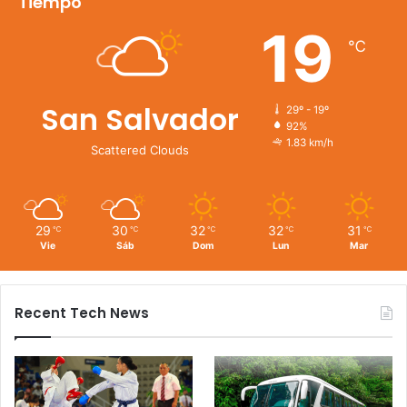
Tiempo
19
℃
San Salvador
29º - 19º
92%
1.83 km/h
Scattered Clouds
29
30
32
32
31
℃
℃
℃
℃
℃
Vie
Sáb
Dom
Lun
Mar
Recent Tech News