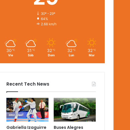
30º - 29º
64%
2.68 km/h
30
31
32
32
32
℃
℃
℃
℃
℃
Vie
Sáb
Dom
Lun
Mar
Recent Tech News
Gabriella Izaguirre
Buses Alegres