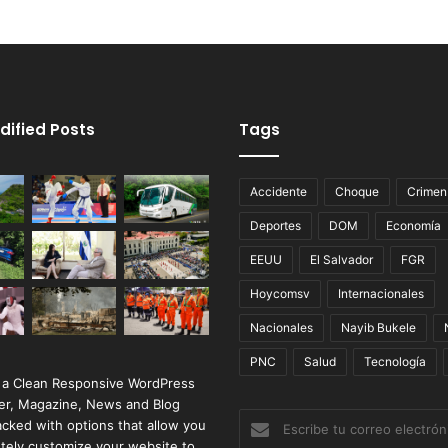
dified Posts
Tags
Accidente
Choque
Crimen
Deportes
DOM
Economía
EEUU
El Salvador
FGR
Hoycomsv
Internacionales
Nacionales
Nayib Bukele
PNC
Salud
Tecnología
 a Clean Responsive WordPress
r, Magazine, News and Blog
Escribe
cked with options that allow you
tu
tely customize your website to