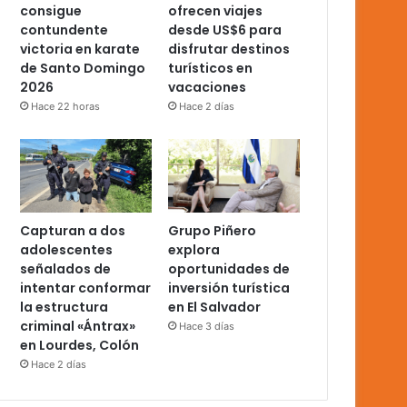
consigue
ofrecen viajes
contundente
desde US$6 para
victoria en karate
disfrutar destinos
de Santo Domingo
turísticos en
2026
vacaciones
Hace 22 horas
Hace 2 días
Capturan a dos
Grupo Piñero
adolescentes
explora
señalados de
oportunidades de
intentar conformar
inversión turística
la estructura
en El Salvador
criminal «Ántrax»
Hace 3 días
en Lourdes, Colón
Hace 2 días