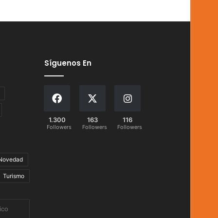
Síguenos En
1.300
163
116
Followers
Followers
Followers
Novedad
Turismo