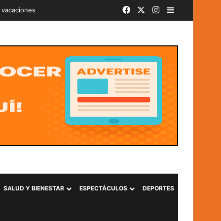
Facebook
X
Instagram
Barra lateral
iminal «Ántrax» en Lourdes, Colón
SALUD Y BIENESTAR
ESPECTÁCULOS
DEPORTES