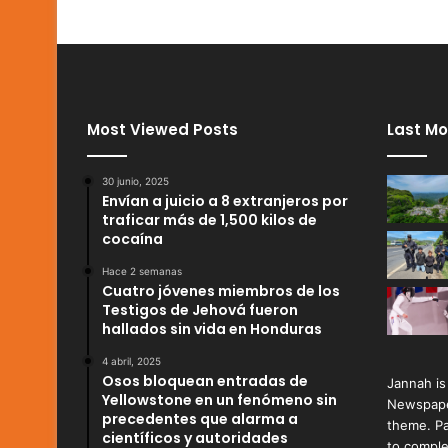
Most Viewed Posts
Last Mo
30 junio, 2025
Envían a juicio a 8 extranjeros por
traficar más de 1,500 kilos de
cocaína
Hace 2 semanas
Cuatro jóvenes miembros de los
Testigos de Jehová fueron
hallados sin vida en Honduras
4 abril, 2025
Osos bloquean entradas de
Jannah is
Yellowstone en un fenómeno sin
Newspape
precedentes que alarma a
theme. Pa
científicos y autoridades
to comple