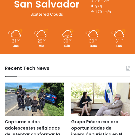
San Salvador
31º - 21º
97%
1.79 km/h
Scattered Clouds
31
29
30
30
31
℃
℃
℃
℃
℃
Jue
Vie
Sáb
Dom
Lun
Recent Tech News
Capturan a dos
Grupo Piñero explora
adolescentes señalados
oportunidades de
de intentar conformar la
inversión turística en El