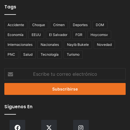
Tags
Accidente
Choque
Crimen
Deportes
DOM
Economía
EEUU
El Salvador
FGR
Hoycomsv
Internacionales
Nacionales
Nayib Bukele
Novedad
PNC
Salud
Tecnología
Turismo
Escribe
tu
correo
electrónico
Síguenos En