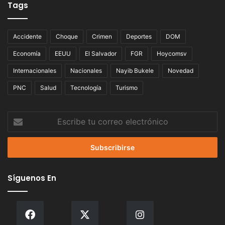
Tags
Accidente
Choque
Crimen
Deportes
DOM
Economía
EEUU
El Salvador
FGR
Hoycomsv
Internacionales
Nacionales
Nayib Bukele
Novedad
PNC
Salud
Tecnología
Turismo
Escribe
tu
correo
electrónico
Síguenos En