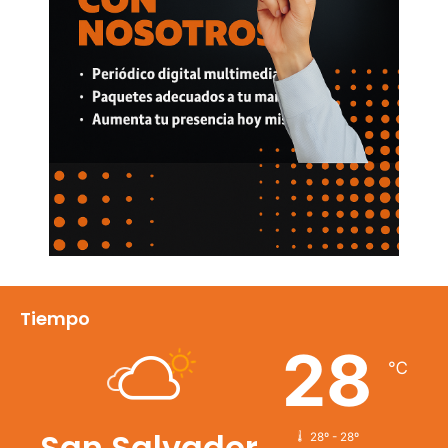
Tiempo
28
℃
San Salvador
28º - 28º