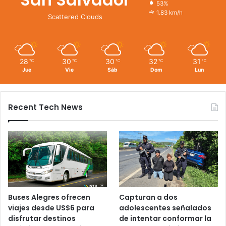
53%
1.83 km/h
Scattered Clouds
28
30
30
32
31
℃
℃
℃
℃
℃
Jue
Vie
Sáb
Dom
Lun
Recent Tech News
Buses Alegres ofrecen
Capturan a dos
viajes desde US$6 para
adolescentes señalados
disfrutar destinos
de intentar conformar la