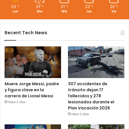
33
31
31
32
30
℃
℃
℃
℃
℃
Lun
Mar
Mié
Jue
Vie
Recent Tech News
Muere Jorge Messi, padre
307 accidentes de
y figura clave en la
tránsito dejan 17
carrera de Lionel Messi
fallecidos y 278
lesionados durante el
Hace 2 días
Plan Vacación 2026
Hace 3 días