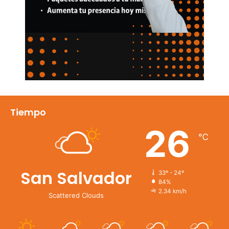
Tiempo
26
℃
San Salvador
33º - 24º
84%
2.34 km/h
Scattered Clouds