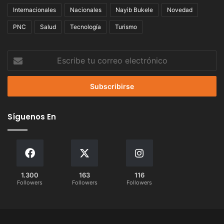
Internacionales
Nacionales
Nayib Bukele
Novedad
PNC
Salud
Tecnología
Turismo
Escribe
tu
correo
electrónico
Síguenos En
1.300
163
116
Followers
Followers
Followers