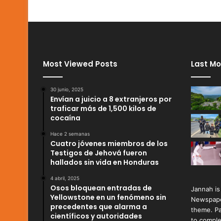
Most Viewed Posts
Last Mo
30 junio, 2025
Envían a juicio a 8 extranjeros por
traficar más de 1,500 kilos de
cocaína
Hace 2 semanas
Cuatro jóvenes miembros de los
Testigos de Jehová fueron
hallados sin vida en Honduras
4 abril, 2025
Osos bloquean entradas de
Jannah is
Yellowstone en un fenómeno sin
Newspape
precedentes que alarma a
theme. Pa
científicos y autoridades
to comple