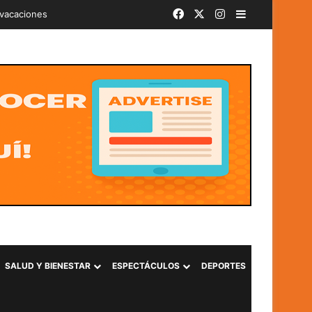
Facebook
X
Instagram
Barra lateral
iminal «Ántrax» en Lourdes, Colón
SALUD Y BIENESTAR
ESPECTÁCULOS
DEPORTES