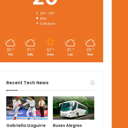
20º - 20º
89%
0.66 km/h
30
31
32
31
29
℃
℃
℃
℃
℃
Vie
Sáb
Dom
Lun
Mar
Recent Tech News
Gabriella Izaguirre
Buses Alegres