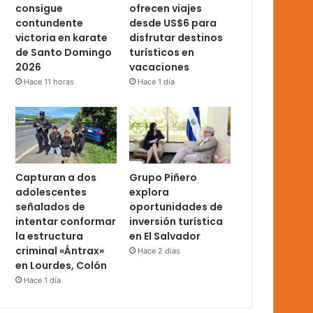
consigue
ofrecen viajes
contundente
desde US$6 para
victoria en karate
disfrutar destinos
de Santo Domingo
turísticos en
2026
vacaciones
Hace 11 horas
Hace 1 día
Capturan a dos
Grupo Piñero
adolescentes
explora
señalados de
oportunidades de
intentar conformar
inversión turística
la estructura
en El Salvador
criminal «Ántrax»
Hace 2 días
en Lourdes, Colón
Hace 1 día