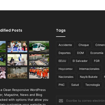
dified Posts
Tags
Accidente
Choque
Crimen
Deportes
DOM
Economía
EEUU
El Salvador
FGR
Hoycomsv
Internacionales
Nacionales
Nayib Bukele
PNC
Salud
Tecnología
 a Clean Responsive WordPress
r, Magazine, News and Blog
Escribe
cked with options that allow you
tu
tely customize your website to