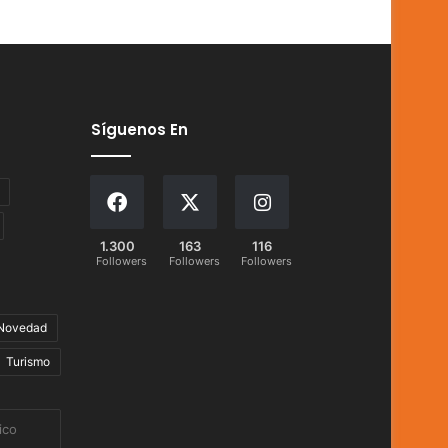
Síguenos En
1.300
163
116
Followers
Followers
Followers
Novedad
Turismo