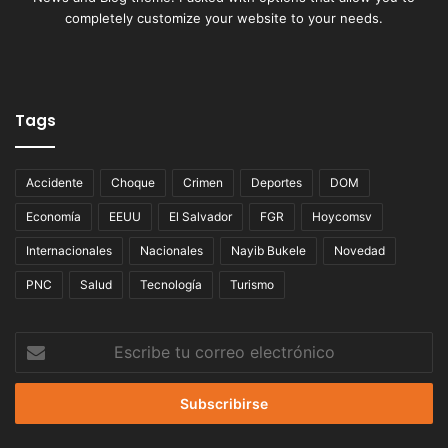
completely customize your website to your needs.
Tags
Accidente
Choque
Crimen
Deportes
DOM
Economía
EEUU
El Salvador
FGR
Hoycomsv
Internacionales
Nacionales
Nayib Bukele
Novedad
PNC
Salud
Tecnología
Turismo
Escribe
tu
correo
electrónico