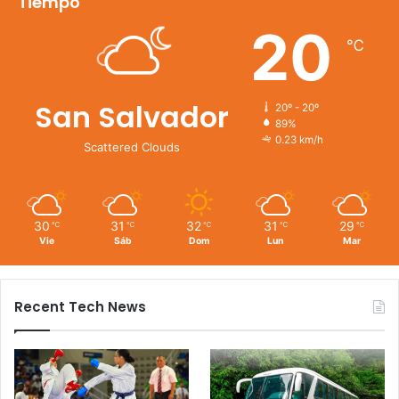
Tiempo
20
℃
San Salvador
20º - 20º
89%
0.23 km/h
Scattered Clouds
30
31
32
31
29
℃
℃
℃
℃
℃
Vie
Sáb
Dom
Lun
Mar
Recent Tech News