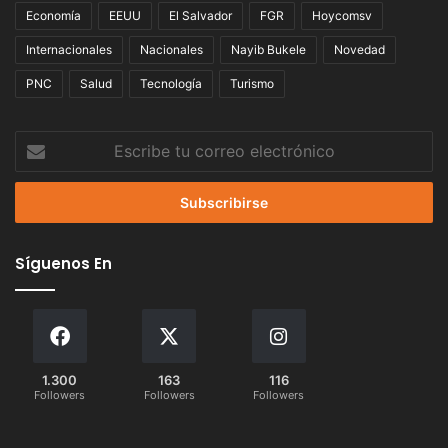
Economía
EEUU
El Salvador
FGR
Hoycomsv
Internacionales
Nacionales
Nayib Bukele
Novedad
PNC
Salud
Tecnología
Turismo
Escribe
tu
correo
electrónico
Síguenos En
1.300
163
116
Followers
Followers
Followers