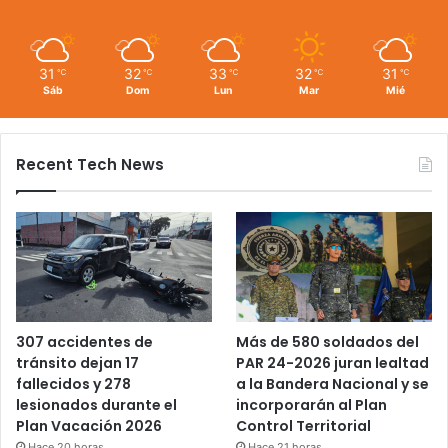
31
32
33
32
31
℃
℃
℃
℃
℃
Sáb
Dom
Lun
Mar
Mié
Recent Tech News
Más de 580 soldados del
307 accidentes de
PAR 24-2026 juran lealtad
tránsito dejan 17
a la Bandera Nacional y se
fallecidos y 278
incorporarán al Plan
lesionados durante el
Control Territorial
Plan Vacación 2026
Hace 21 horas
Hace 20 horas