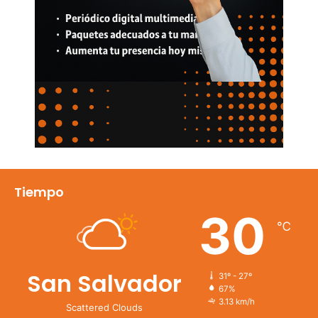
Tiempo
30
℃
San Salvador
31º - 27º
67%
3.13 km/h
Scattered Clouds