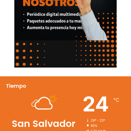
Tiempo
24
℃
San Salvador
29º - 23º
95%