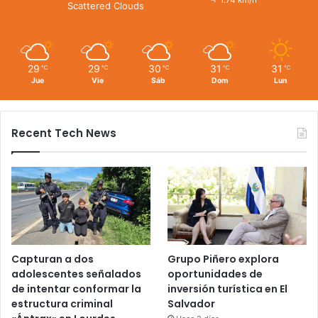
1.74 km/h
Scattered Clouds
29
29
30
31
31
℃
℃
℃
℃
℃
Jue
Vie
Sáb
Dom
Lun
Recent Tech News
Capturan a dos
Grupo Piñero explora
adolescentes señalados
oportunidades de
de intentar conformar la
inversión turística en El
estructura criminal
Salvador