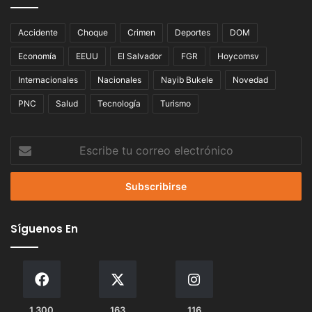
Accidente
Choque
Crimen
Deportes
DOM
Economía
EEUU
El Salvador
FGR
Hoycomsv
Internacionales
Nacionales
Nayib Bukele
Novedad
PNC
Salud
Tecnología
Turismo
Escribe
tu
correo
electrónico
Síguenos En
1.300
163
116