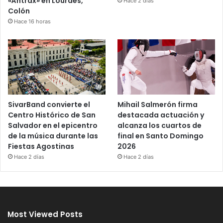
«Ántrax» en Lourdes,
Hace 2 días
Colón
Hace 16 horas
SivarBand convierte el
Mihail Salmerón firma
Centro Histórico de San
destacada actuación y
Salvador en el epicentro
alcanza los cuartos de
de la música durante las
final en Santo Domingo
Fiestas Agostinas
2026
Hace 2 días
Hace 2 días
Most Viewed Posts