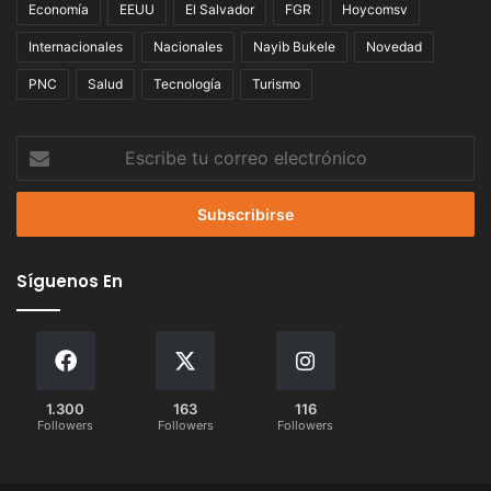
Economía
EEUU
El Salvador
FGR
Hoycomsv
Internacionales
Nacionales
Nayib Bukele
Novedad
PNC
Salud
Tecnología
Turismo
Escribe
tu
correo
electrónico
Síguenos En
1.300
163
116
Followers
Followers
Followers