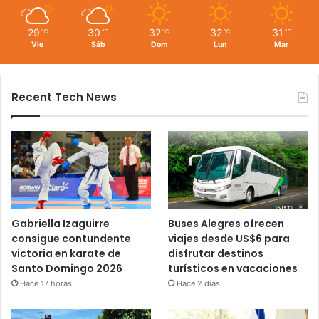
29
30
32
32
31
℃
℃
℃
℃
℃
Vie
Sáb
Dom
Lun
Mar
Recent Tech News
Gabriella Izaguirre
Buses Alegres ofrecen
consigue contundente
viajes desde US$6 para
victoria en karate de
disfrutar destinos
Santo Domingo 2026
turísticos en vacaciones
Hace 17 horas
Hace 2 días