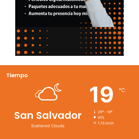
Tiempo
19
℃
San Salvador
29º - 19º
91%
1.76 km/h
Scattered Clouds