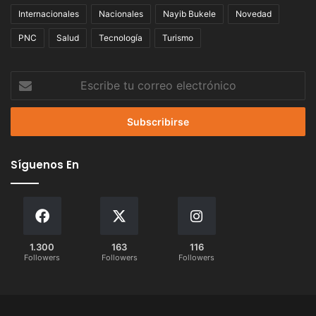
Internacionales
Nacionales
Nayib Bukele
Novedad
PNC
Salud
Tecnología
Turismo
Escribe
tu
correo
electrónico
Síguenos En
1.300
163
116
Followers
Followers
Followers