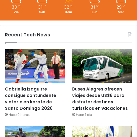
30
31
32
31
29
℃
℃
℃
℃
℃
Vie
Sáb
Dom
Lun
Mar
Recent Tech News
Gabriella Izaguirre
Buses Alegres ofrecen
consigue contundente
viajes desde US$6 para
victoria en karate de
disfrutar destinos
Santo Domingo 2026
turísticos en vacaciones
Hace 9 horas
Hace 1 día