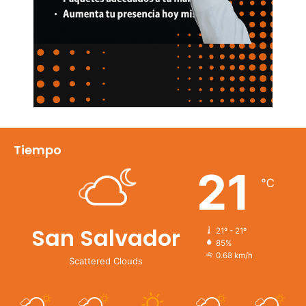
Tiempo
21
℃
San Salvador
21º - 21º
85%
0.68 km/h
Scattered Clouds