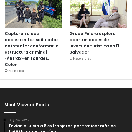
Capturan a dos
Grupo Piñero explora
adolescentes señalados
oportunidades de
de intentar conformar la
inversión turística en El
estructura criminal
Salvador
«Ántrax» en Lourdes,
Hace 2 días
Colón
Hace 1 día
Most Viewed Posts
30 junio, 2025
Envían a juicio a 8 extranjeros por traficar más de
1,500 kilos de cocaína