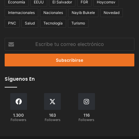
Economía
EEUU
El Salvador
FGR
Hoycomsv
Internacionales
Nacionales
Nayib Bukele
Novedad
PNC
Salud
Tecnología
Turismo
Escribe
tu
correo
electrónico
Síguenos En
1.300
163
116
Followers
Followers
Followers