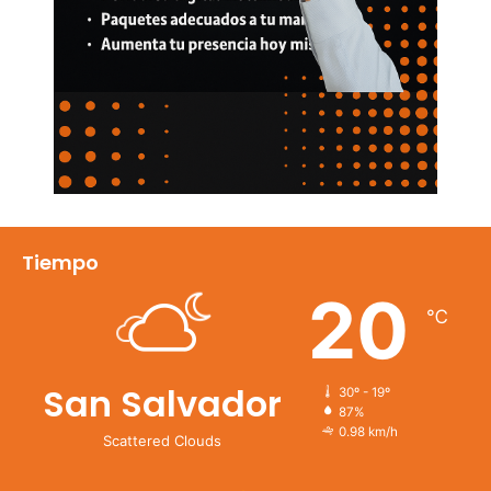
Tiempo
20
℃
San Salvador
30º - 19º
87%
0.98 km/h
Scattered Clouds