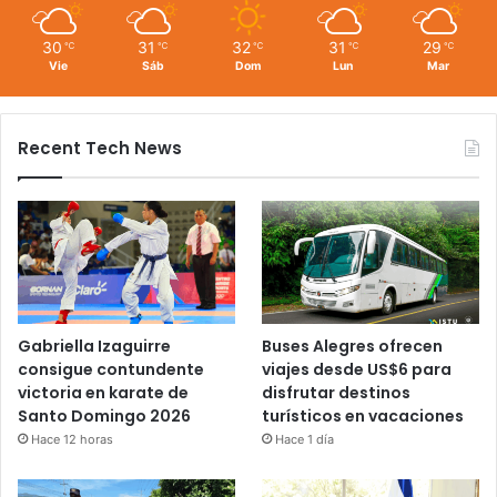
30
31
32
31
29
℃
℃
℃
℃
℃
Vie
Sáb
Dom
Lun
Mar
Recent Tech News
Gabriella Izaguirre
Buses Alegres ofrecen
consigue contundente
viajes desde US$6 para
victoria en karate de
disfrutar destinos
Santo Domingo 2026
turísticos en vacaciones
Hace 12 horas
Hace 1 día