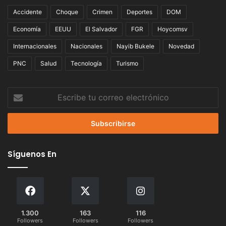
Accidente
Choque
Crimen
Deportes
DOM
Economía
EEUU
El Salvador
FGR
Hoycomsv
Internacionales
Nacionales
Nayib Bukele
Novedad
PNC
Salud
Tecnología
Turismo
Escribe
tu
correo
electrónico
Síguenos En
1.300
163
116
Followers
Followers
Followers