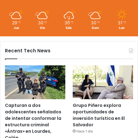
29
30
30
30
31
℃
℃
℃
℃
℃
Jue
Vie
Sáb
Dom
Lun
Recent Tech News
Capturan a dos
Grupo Piñero explora
adolescentes señalados
oportunidades de
de intentar conformar la
inversión turística en El
estructura criminal
Salvador
«Ántrax» en Lourdes,
Hace 1 día
Colón