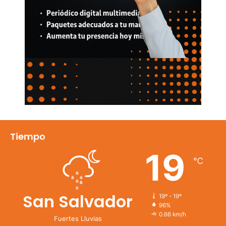
Tiempo
19
℃
San Salvador
19º - 19º
96%
0.66 km/h
Fuertes Lluvias