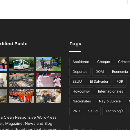
dified Posts
Tags
Accidente
Choque
Crimen
Deportes
DOM
Economía
EEUU
El Salvador
FGR
Hoycomsv
Internacionales
Nacionales
Nayib Bukele
PNC
Salud
Tecnología
 a Clean Responsive WordPress
r, Magazine, News and Blog
Escribe
cked with options that allow you