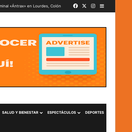
Facebook
X
Instagram
Barra lateral
iminal «Ántrax» en Lourdes, Colón
SALUD Y BIENESTAR
ESPECTÁCULOS
DEPORTES