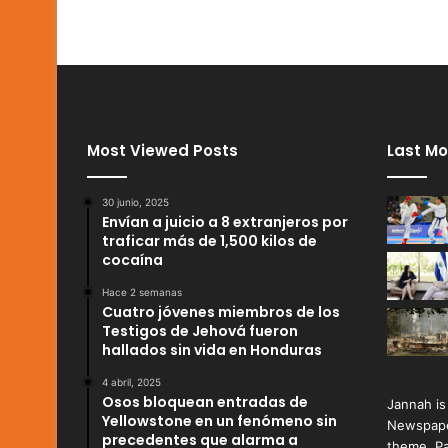
Most Viewed Posts
Last Mo
30 junio, 2025
Envían a juicio a 8 extranjeros por
traficar más de 1,500 kilos de
cocaína
Hace 2 semanas
Cuatro jóvenes miembros de los
Testigos de Jehová fueron
hallados sin vida en Honduras
4 abril, 2025
Osos bloquean entradas de
Jannah is
Yellowstone en un fenómeno sin
Newspape
precedentes que alarma a
theme. Pa