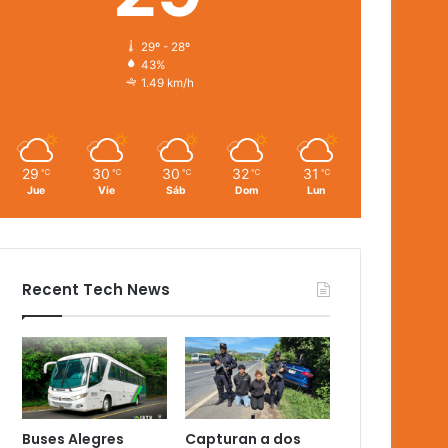
29º - 28º
43%
1.49 km/h
29
30
30
32
31
℃
℃
℃
℃
℃
Jue
Vie
Sáb
Dom
Lun
Recent Tech News
Buses Alegres
Capturan a dos