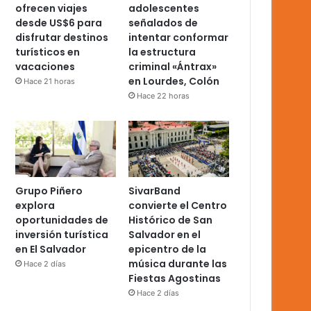
ofrecen viajes
adolescentes
desde US$6 para
señalados de
disfrutar destinos
intentar conformar
turísticos en
la estructura
vacaciones
criminal «Ántrax»
en Lourdes, Colón
Hace 21 horas
Hace 22 horas
Grupo Piñero
SivarBand
explora
convierte el Centro
oportunidades de
Histórico de San
inversión turística
Salvador en el
en El Salvador
epicentro de la
música durante las
Hace 2 días
Fiestas Agostinas
Hace 2 días