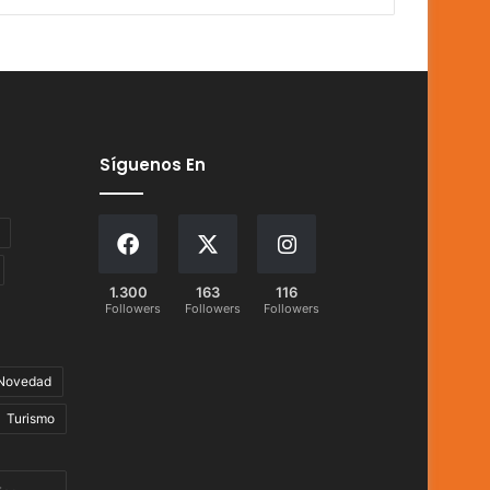
Síguenos En
1.300
163
116
Followers
Followers
Followers
Novedad
Turismo