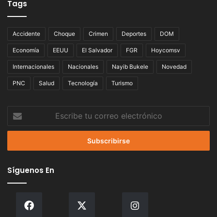
Tags
Accidente
Choque
Crimen
Deportes
DOM
Economía
EEUU
El Salvador
FGR
Hoycomsv
Internacionales
Nacionales
Nayib Bukele
Novedad
PNC
Salud
Tecnología
Turismo
Escribe
tu
correo
electrónico
Síguenos En