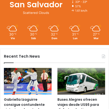
San Salvador
33º - 33º
57%
1.61 km/h
Scattered Clouds
30
30
32
31
27
℃
℃
℃
℃
℃
Vie
Sáb
Dom
Lun
Mar
Recent Tech News
Gabriella Izaguirre
Buses Alegres ofrecen
consigue contundente
viajes desde US$6 para