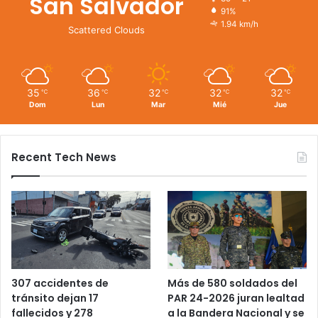
San Salvador
91%
1.94 km/h
Scattered Clouds
35
36
32
32
32
℃
℃
℃
℃
℃
Dom
Lun
Mar
Mié
Jue
Recent Tech News
Más de 580 soldados del
307 accidentes de
PAR 24-2026 juran lealtad
tránsito dejan 17
a la Bandera Nacional y se
fallecidos y 278