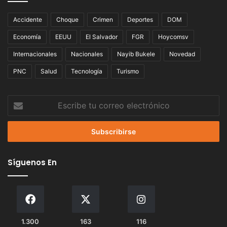
Accidente
Choque
Crimen
Deportes
DOM
Economía
EEUU
El Salvador
FGR
Hoycomsv
Internacionales
Nacionales
Nayib Bukele
Novedad
PNC
Salud
Tecnología
Turismo
Escribe
tu
correo
electrónico
Síguenos En
1.300
163
116