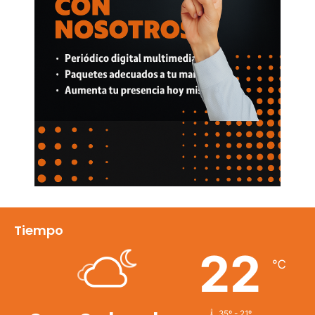
Tiempo
22
℃
35º - 21º