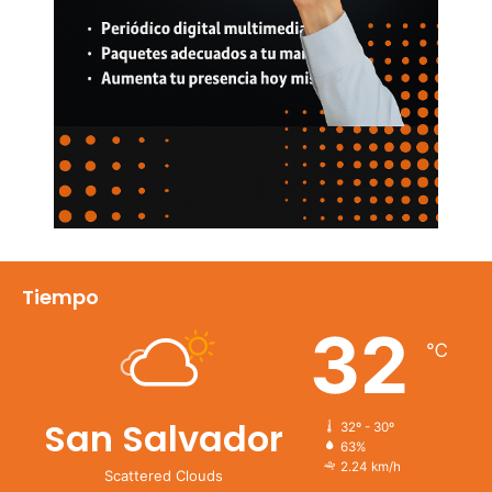
Tiempo
32
℃
San Salvador
32º - 30º
63%
2.24 km/h
Scattered Clouds