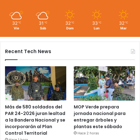
32
31
32
33
32
℃
℃
℃
℃
℃
Vie
Sáb
Dom
Lun
Mar
Recent Tech News
Más de 580 soldados del
MOP Verde prepara
PAR 24-2026 juran lealtad
jornada nacional para
a la Bandera Nacional y se
entregar árboles y
incorporarán al Plan
plantas este sábado
Control Territorial
Hace 2 horas
Hace 1 hora