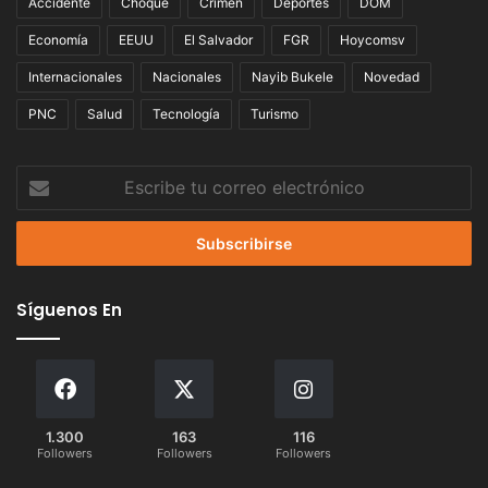
Accidente
Choque
Crimen
Deportes
DOM
Economía
EEUU
El Salvador
FGR
Hoycomsv
Internacionales
Nacionales
Nayib Bukele
Novedad
PNC
Salud
Tecnología
Turismo
Escribe
tu
correo
electrónico
Síguenos En
1.300
163
116
Followers
Followers
Followers