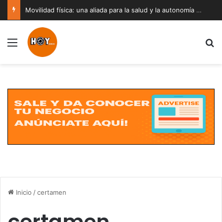
Movilidad física: una aliada para la salud y la autonomía a cualquier edad
Menú
B
Inicio
/
certamen
certamen