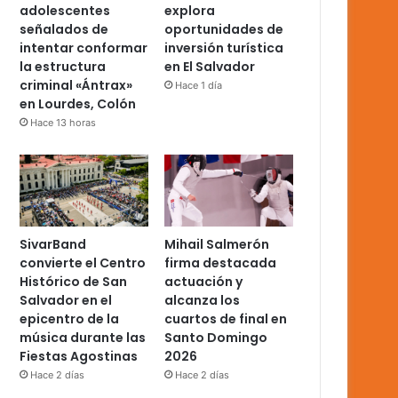
adolescentes
explora
señalados de
oportunidades de
intentar conformar
inversión turística
la estructura
en El Salvador
criminal «Ántrax»
Hace 1 día
en Lourdes, Colón
Hace 13 horas
SivarBand
Mihail Salmerón
convierte el Centro
firma destacada
Histórico de San
actuación y
Salvador en el
alcanza los
epicentro de la
cuartos de final en
música durante las
Santo Domingo
Fiestas Agostinas
2026
Hace 2 días
Hace 2 días