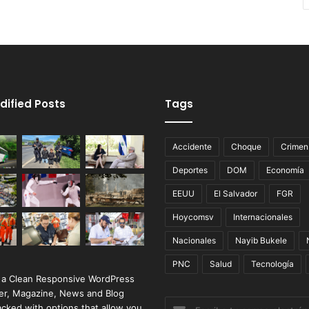
dified Posts
Tags
Accidente
Choque
Crimen
Deportes
DOM
Economía
EEUU
El Salvador
FGR
Hoycomsv
Internacionales
Nacionales
Nayib Bukele
PNC
Salud
Tecnología
 a Clean Responsive WordPress
r, Magazine, News and Blog
Escribe
cked with options that allow you