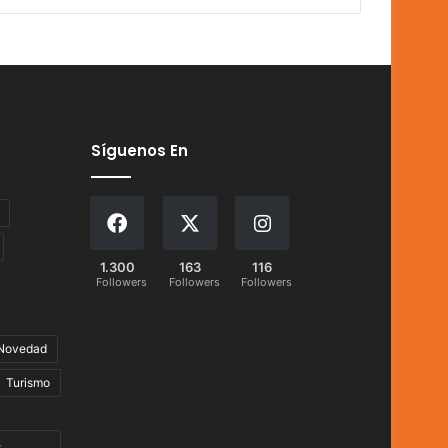
Síguenos En
1.300
163
116
Followers
Followers
Followers
Novedad
Turismo