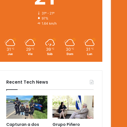
31º - 21º
97%
1.64 km/h
31
29
30
30
31
℃
℃
℃
℃
℃
Jue
Vie
Sáb
Dom
Lun
Recent Tech News
Capturan a dos
Grupo Piñero