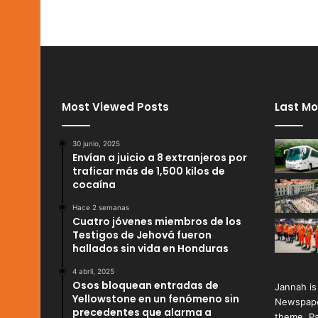
Most Viewed Posts
Last Mo
30 junio, 2025
Envían a juicio a 8 extranjeros por
traficar más de 1,500 kilos de
cocaína
Hace 2 semanas
Cuatro jóvenes miembros de los
Testigos de Jehová fueron
hallados sin vida en Honduras
4 abril, 2025
Osos bloquean entradas de
Jannah is
Yellowstone en un fenómeno sin
Newspape
precedentes que alarma a
theme. Pa