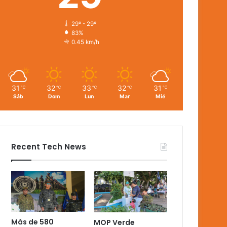
29º - 29º
83%
0.45 km/h
31
32
33
32
31
℃
℃
℃
℃
℃
Sáb
Dom
Lun
Mar
Mié
Recent Tech News
Más de 580
MOP Verde