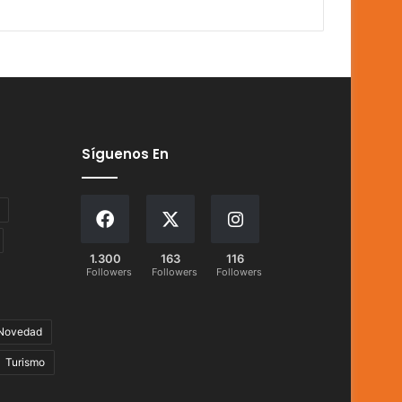
Síguenos En
1.300
163
116
Followers
Followers
Followers
Novedad
Turismo