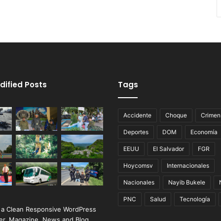
dified Posts
Tags
Accidente
Choque
Crimen
Deportes
DOM
Economía
EEUU
El Salvador
FGR
Hoycomsv
Internacionales
Nacionales
Nayib Bukele
PNC
Salud
Tecnología
 a Clean Responsive WordPress
r, Magazine, News and Blog