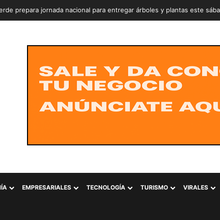
rde prepara jornada nacional para entregar árboles y plantas este sáb
ÍA
EMPRESARIALES
TECNOLOGÍA
TURISMO
VIRALES