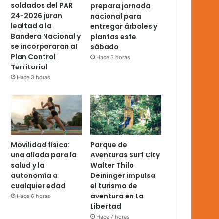
soldados del PAR
prepara jornada
24-2026 juran
nacional para
lealtad a la
entregar árboles y
Bandera Nacional y
plantas este
se incorporarán al
sábado
Plan Control
Hace 3 horas
Territorial
Hace 3 horas
Movilidad física:
Parque de
una aliada para la
Aventuras Surf City
salud y la
Walter Thilo
autonomía a
Deininger impulsa
cualquier edad
el turismo de
aventura en La
Hace 6 horas
Libertad
Hace 7 horas