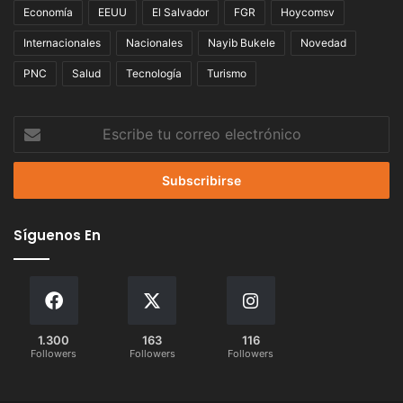
Economía
EEUU
El Salvador
FGR
Hoycomsv
Internacionales
Nacionales
Nayib Bukele
Novedad
PNC
Salud
Tecnología
Turismo
Escribe
tu
correo
electrónico
Síguenos En
1.300
163
116
Followers
Followers
Followers