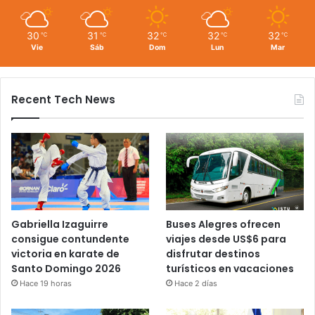
30
31
32
32
32
℃
℃
℃
℃
℃
Vie
Sáb
Dom
Lun
Mar
Recent Tech News
Gabriella Izaguirre
Buses Alegres ofrecen
consigue contundente
viajes desde US$6 para
victoria en karate de
disfrutar destinos
Santo Domingo 2026
turísticos en vacaciones
Hace 19 horas
Hace 2 días