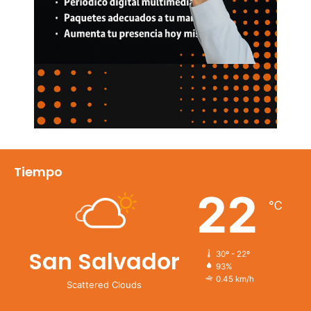
Tiempo
22
℃
San Salvador
30º - 22º
93%
0.45 km/h
Scattered Clouds