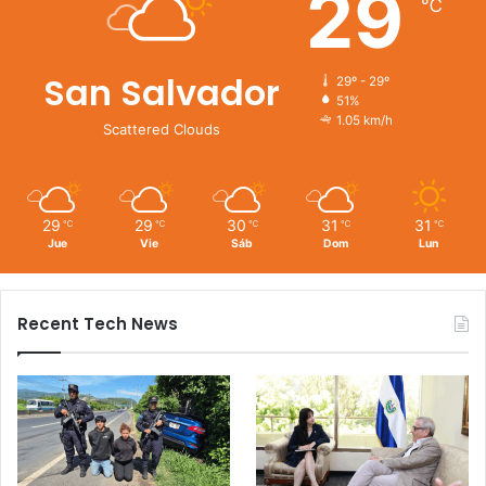
29
℃
San Salvador
29º - 29º
51%
1.05 km/h
Scattered Clouds
29
29
30
31
31
℃
℃
℃
℃
℃
Jue
Vie
Sáb
Dom
Lun
Recent Tech News