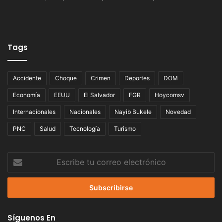
Tags
Accidente
Choque
Crimen
Deportes
DOM
Economía
EEUU
El Salvador
FGR
Hoycomsv
Internacionales
Nacionales
Nayib Bukele
Novedad
PNC
Salud
Tecnología
Turismo
Escribe
tu
correo
electrónico
Síguenos En