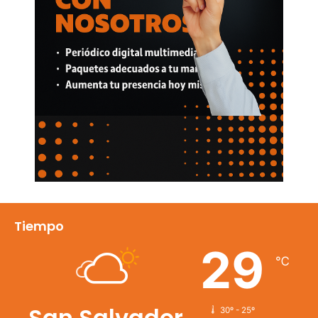
Tiempo
29
℃
San Salvador
30º - 25º