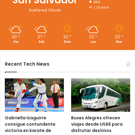
65%
1.79 km/h
Scattered Clouds
30
31
32
32
32
℃
℃
℃
℃
℃
Vie
Sáb
Dom
Lun
Mar
Recent Tech News
Gabriella Izaguirre
Buses Alegres ofrecen
consigue contundente
viajes desde US$6 para
victoria en karate de
disfrutar destinos