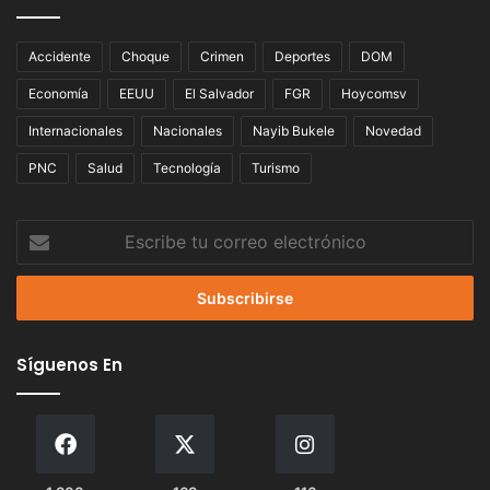
Accidente
Choque
Crimen
Deportes
DOM
Economía
EEUU
El Salvador
FGR
Hoycomsv
Internacionales
Nacionales
Nayib Bukele
Novedad
PNC
Salud
Tecnología
Turismo
Escribe
tu
correo
electrónico
Síguenos En