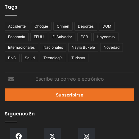
Tags
Accidente
Choque
Crimen
Deportes
DOM
Economía
EEUU
El Salvador
FGR
Hoycomsv
Internacionales
Nacionales
Nayib Bukele
Novedad
PNC
Salud
Tecnología
Turismo
Escribe
tu
correo
electrónico
Síguenos En