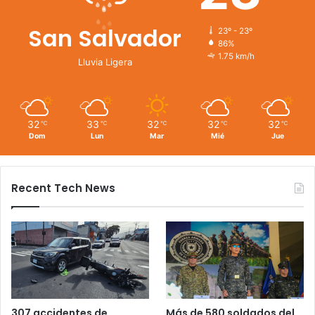
San Salvador
23º - 23º
86%
1.75 km/h
Lluvia Ligera
32
33
32
32
32
℃
℃
℃
℃
℃
Dom
Lun
Mar
Mié
Jue
Recent Tech News
Más de 580 soldados del
307 accidentes de