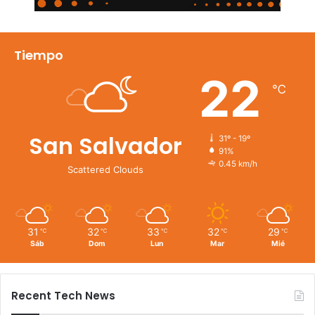
Tiempo
22
℃
San Salvador
31º - 19º
91%
0.45 km/h
Scattered Clouds
31
32
33
32
29
℃
℃
℃
℃
℃
Sáb
Dom
Lun
Mar
Mié
Recent Tech News