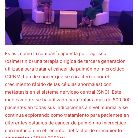
Es asi, como la compañía apuesta por Tagrisso
(osimertinib) una terapia dirigida de tercera generación
utilizada para tratar el cáncer de pulmón no microcitico
(CPNM: tipo de cáncer que se caracteriza por el
crecimiento rápido de las células anormales) con
metástasis en el sistema nervioso central (SNC). Este
medicamento se ha utilizado para tratar a más de 800.000
pacientes en todas sus indicaciones a nivel mundial y se
continúa explorando como tratamiento para pacientes en
diferentes estadios de cáncer de pulmón no microcitico
con mutación en el receptor del factor de crecimiento