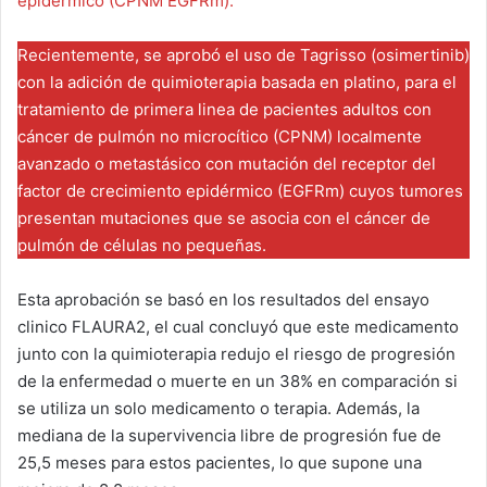
epidérmico (CPNM EGFRm).
Recientemente, se aprobó el uso de Tagrisso (osimertinib)
con la adición de quimioterapia basada en platino, para el
tratamiento de primera linea de pacientes adultos con
cáncer de pulmón no microcítico (CPNM) localmente
avanzado o metastásico con mutación del receptor del
factor de crecimiento epidérmico (EGFRm) cuyos tumores
presentan mutaciones que se asocia con el cáncer de
pulmón de células no pequeñas.
Esta aprobación se basó en los resultados del ensayo
clinico FLAURA2, el cual concluyó que este medicamento
junto con la quimioterapia redujo el riesgo de progresión
de la enfermedad o muerte en un 38% en comparación si
se utiliza un solo medicamento o terapia. Además, la
mediana de la supervivencia libre de progresión fue de
25,5 meses para estos pacientes, lo que supone una