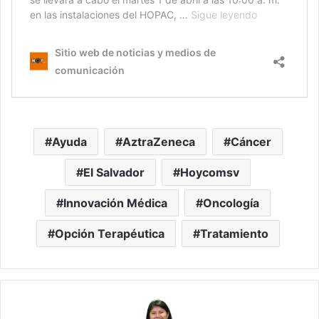
Ayuda
AztraZeneca
Cáncer
El Salvador
Hoycomsv
Innovación Médica
Oncología
Opción Terapéutica
Tratamiento