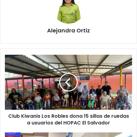
Alejandra Ortiz
Club
Kiwanis
Los
Robles
dona
15
sillas
de
ruedas
Club Kiwanis Los Robles dona 15 sillas de ruedas
a
usuarios
a usuarios del HOPAC El Salvador
del
HOPAC
Walmart