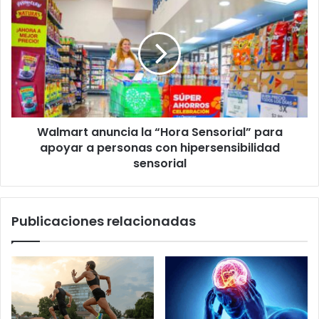
El
anuncia
Salvador
la
“Hora
Sensorial”
para
apoyar
a
personas
Walmart anuncia la “Hora Sensorial” para
con
hipersensibilidad
apoyar a personas con hipersensibilidad
sensorial
sensorial
Publicaciones relacionadas