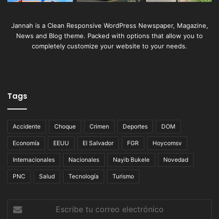
Jannah is a Clean Responsive WordPress Newspaper, Magazine,
News and Blog theme. Packed with options that allow you to
completely customize your website to your needs.
Tags
Accidente
Choque
Crimen
Deportes
DOM
Economía
EEUU
El Salvador
FGR
Hoycomsv
Internacionales
Nacionales
Nayib Bukele
Novedad
PNC
Salud
Tecnología
Turismo
Escribe
tu