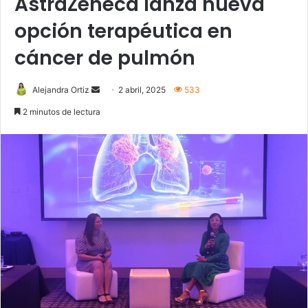
AstraZeneca lanza nueva
opción terapéutica en
cáncer de pulmón
Send
Alejandra Ortiz
2 abril, 2025
533
an
2 minutos de lectura
email